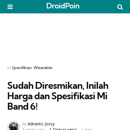
DroidPoin
Menu
Searc
Categories
Posted
in
Spesifikasi
Wearable
in
Sudah Diresmikan, Inilah
Harga dan Spesifikasi Mi
Band 6!
Posted
by
Adrianto Jossy
5 years ago
1 Diskusi seru!
1 min
by