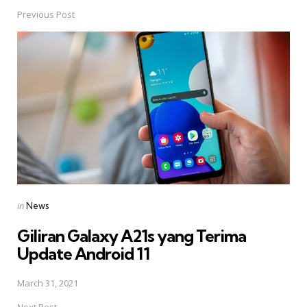
Previous Post
Post
navigation
Posted
in
News
in
Giliran Galaxy A21s yang Terima
Update Android 11
March 31, 2021