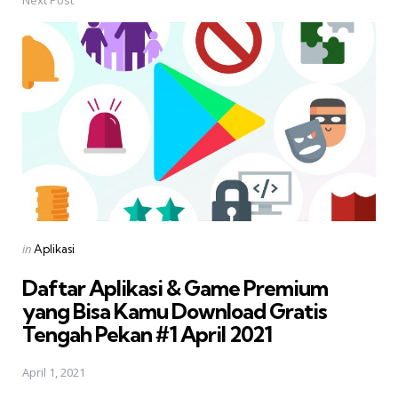
Next Post
Posted
in
Aplikasi
in
Daftar Aplikasi & Game Premium
yang Bisa Kamu Download Gratis 
Tengah Pekan #1 April 2021
April 1, 2021