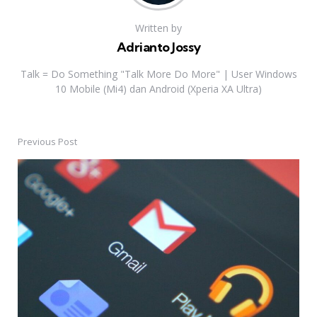
Written by
Adrianto Jossy
Talk = Do Something "Talk More Do More" | User Windows
10 Mobile (Mi4) dan Android (Xperia XA Ultra)
Previous Post
Post
navigation