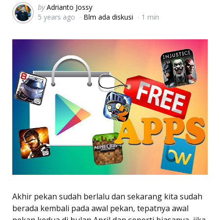
Posted
by
Adrianto Jossy
5 years ago
Blm ada diskusi
1 min
by
Akhir pekan sudah berlalu dan sekarang kita sudah
berada kembali pada awal pekan, tepatnya awal