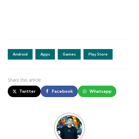
Android
Apps
Games
Play Store
Share
this article
Twitter
Facebook
Whatsapp