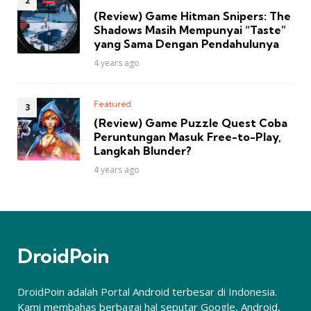
(Review) Game Hitman Snipers: The
Shadows Masih Mempunyai “Taste”
yang Sama Dengan Pendahulunya
4 years ago
Featured
(Review) Game Puzzle Quest Coba
Peruntungan Masuk Free-to-Play,
Langkah Blunder?
4 years ago
DroidPoin
DroidPoin adalah Portal Android terbesar di Indonesia.
Kami membahas berbagai hal seputar Google, Android,