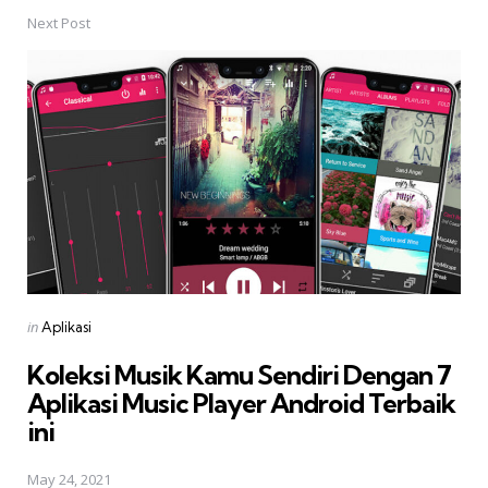
Next Post
Posted
in
Aplikasi
in
Koleksi Musik Kamu Sendiri Dengan 7
Aplikasi Music Player Android Terbaik
ini
May 24, 2021