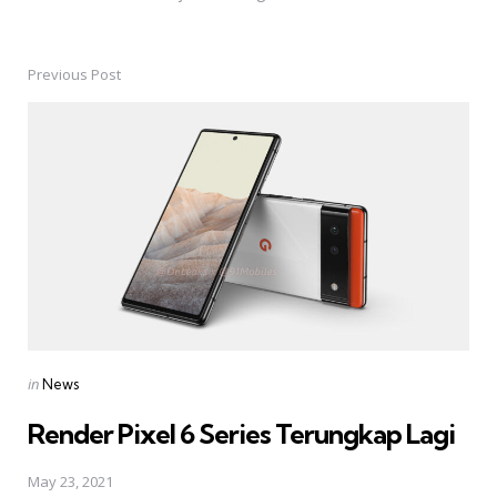
Previous Post
Post
navigation
Posted
in
News
in
Render Pixel 6 Series Terungkap Lagi
May 23, 2021