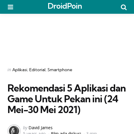
DroidPoin
Menu
Searc
Categories
Posted
in
Aplikasi
Editorial
Smartphone
in
Rekomendasi 5 Aplikasi dan
Game Untuk Pekan ini (24
Mei-30 Mei 2021)
Posted
by
David James
5 years ago
Blm ada diskusi
3 min
by