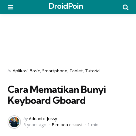
DroidPoin
Menu
Searc
Categories
Posted
in
Aplikasi
Basic
Smartphone
Tablet
Tutorial
in
Cara Mematikan Bunyi
Keyboard Gboard
Posted
by
Adrianto Jossy
5 years ago
Blm ada diskusi
1 min
by