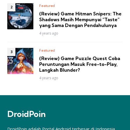
Featured
(Review) Game Hitman Snipers: The
Shadows Masih Mempunyai “Taste”
yang Sama Dengan Pendahulunya
4 years ago
Featured
(Review) Game Puzzle Quest Coba
Peruntungan Masuk Free-to-Play,
Langkah Blunder?
4 years ago
DroidPoin
DroidPoin adalah Portal Android terbesar di Indonesia.