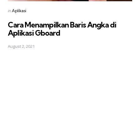
Posted
in
Aplikasi
in
Cara Menampilkan Baris Angka di
Aplikasi Gboard
August 2, 2021