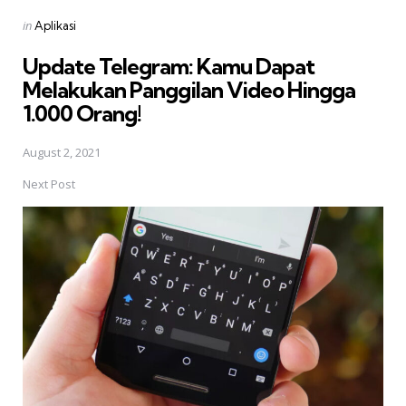
Posted
in
Aplikasi
in
Update Telegram: Kamu Dapat
Melakukan Panggilan Video Hingga
1.000 Orang!
August 2, 2021
Next Post