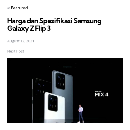
Posted
in
Featured
in
Harga dan Spesifikasi Samsung
Galaxy Z Flip 3
August 12, 2021
Next Post