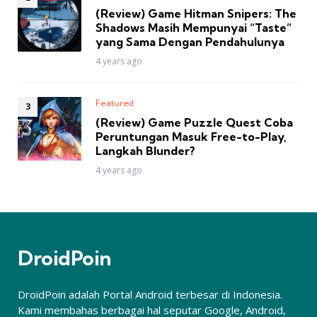
(Review) Game Hitman Snipers: The
Shadows Masih Mempunyai “Taste”
yang Sama Dengan Pendahulunya
4 years ago
Featured
(Review) Game Puzzle Quest Coba
Peruntungan Masuk Free-to-Play,
Langkah Blunder?
4 years ago
DroidPoin
DroidPoin adalah Portal Android terbesar di Indonesia.
Kami membahas berbagai hal seputar Google, Android,