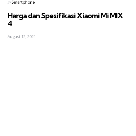
Posted
in
Smartphone
in
Harga dan Spesifikasi Xiaomi Mi MIX
4
August 12, 2021