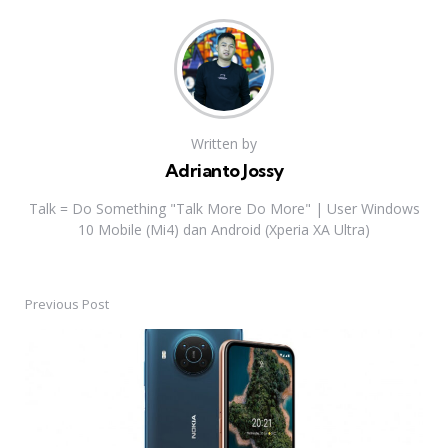
Written by
Adrianto Jossy
Talk = Do Something "Talk More Do More" | User Windows
10 Mobile (Mi4) dan Android (Xperia XA Ultra)
Previous Post
Post
navigation