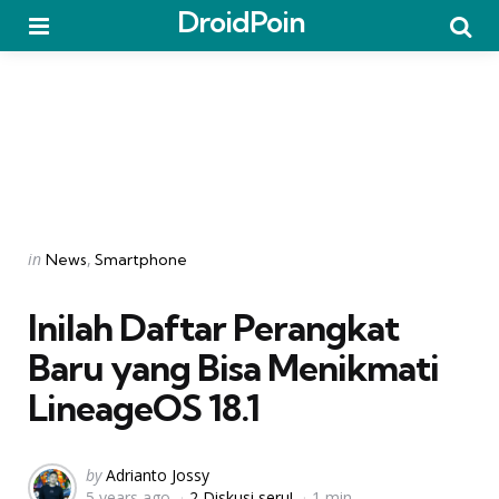
DroidPoin
Menu
Searc
Categories
Posted
in
News
Smartphone
in
Inilah Daftar Perangkat
Baru yang Bisa Menikmati
LineageOS 18.1
Posted
by
Adrianto Jossy
5 years ago
2 Diskusi seru!
1 min
by