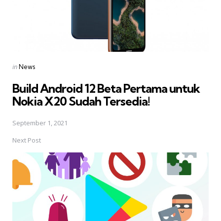
Posted
in
News
in
Build Android 12 Beta Pertama untuk
Nokia X20 Sudah Tersedia!
September 1, 2021
Next Post