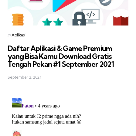
Posted
in
Aplikasi
in
Daftar Aplikasi & Game Premium
yang Bisa Kamu Download Gratis 
Tengah Pekan #1 September 2021
September 2, 2021