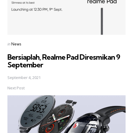
Posted
in
News
in
Bersiaplah, Realme Pad Diresmikan 9
September
September 4, 2021
Next Post