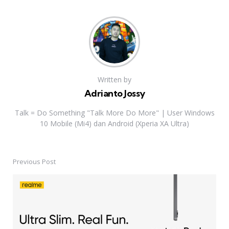
Written by
Adrianto Jossy
Talk = Do Something "Talk More Do More" | User Windows
10 Mobile (Mi4) dan Android (Xperia XA Ultra)
Previous Post
Post
navigation