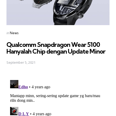
Posted
in
News
in
Qualcomm Snapdragon Wear 5100
Hanyalah Chip dengan Update Minor
September 5, 2021