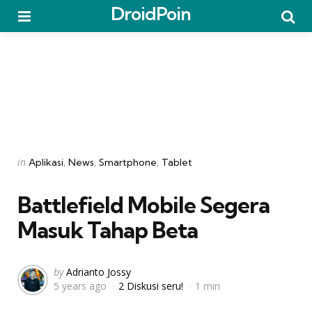
DroidPoin
Menu
Searc
Categories
Posted
in
Aplikasi
News
Smartphone
Tablet
in
Battlefield Mobile Segera
Masuk Tahap Beta
Posted
by
Adrianto Jossy
5 years ago
2 Diskusi seru!
1 min
by