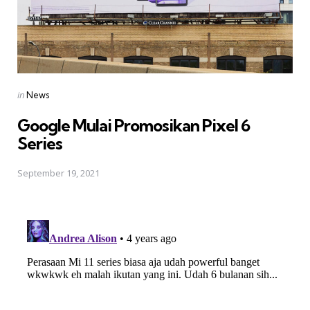
Posted
in
News
in
Google Mulai Promosikan Pixel 6
Series
September 19, 2021