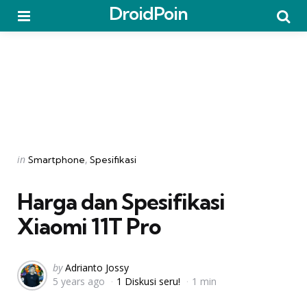
DroidPoin
Menu
Searc
Categories
Posted
in
Smartphone
Spesifikasi
in
Harga dan Spesifikasi
Xiaomi 11T Pro
Posted
by
Adrianto Jossy
5 years ago
1 Diskusi seru!
1 min
by