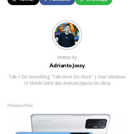
Written by
Adrianto Jossy
Talk = Do Something "Talk More Do More" | User Windows
10 Mobile (Mi4) dan Android (Xperia XA Ultra)
Previous Post
Post
navigation