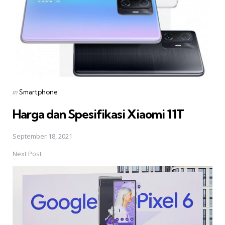
Posted
in
Smartphone
in
Harga dan Spesifikasi Xiaomi 11T
September 18, 2021
Next Post