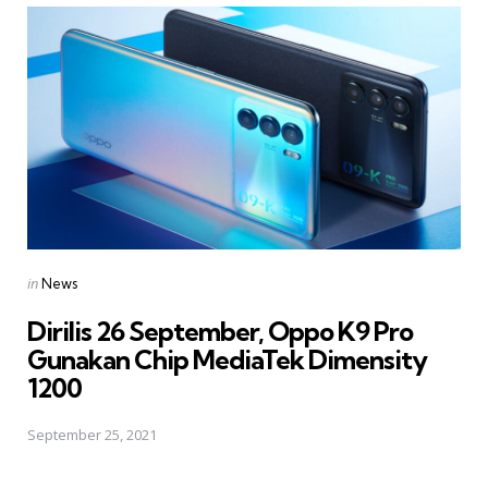
Posted
in
News
in
Dirilis 26 September, Oppo K9 Pro
Gunakan Chip MediaTek Dimensity
1200
September 25, 2021