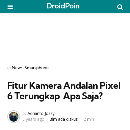
DroidPoin
Menu
Searc
Categories
Posted
in
News
Smartphone
in
Fitur Kamera Andalan Pixel
6 Terungkap  Apa Saja?
Posted
by
Adrianto Jossy
5 years ago
Blm ada diskusi
2 min
by