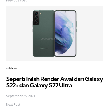
Previous Post
Post
navigation
Posted
in
News
in
Seperti Inilah Render Awal dari Galaxy
S22+ dan Galaxy S22 Ultra
September 25, 2021
Next Post