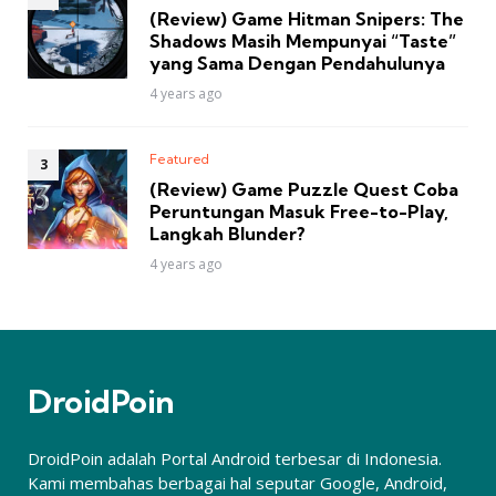
(Review) Game Hitman Snipers: The
Shadows Masih Mempunyai “Taste”
yang Sama Dengan Pendahulunya
4 years ago
Featured
(Review) Game Puzzle Quest Coba
Peruntungan Masuk Free-to-Play,
Langkah Blunder?
4 years ago
DroidPoin
DroidPoin adalah Portal Android terbesar di Indonesia.
Kami membahas berbagai hal seputar Google, Android,