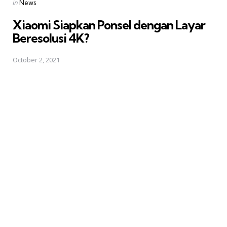
Posted
in
News
in
Xiaomi Siapkan Ponsel dengan Layar
Beresolusi 4K?
October 2, 2021