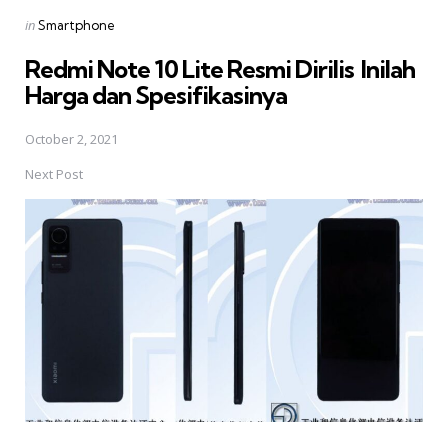
Posted
in
Smartphone
in
Redmi Note 10 Lite Resmi Dirilis  Inilah
Harga dan Spesifikasinya
October 2, 2021
Next Post