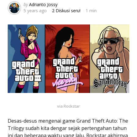
Posted
by
Adrianto Jossy
5 years ago
2 Diskusi seru!
1 min
by
via Rockstar
Desas-desus mengenai game Grand Theft Auto: The
Trilogy sudah kita dengar sejak pertengahan tahun
ini dan beberapa waktu yang lalu, Rockstar akhirnya