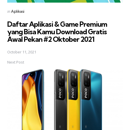
Posted
in
Aplikasi
in
Daftar Aplikasi & Game Premium
yang Bisa Kamu Download Gratis 
Awal Pekan #2 Oktober 2021
October 11, 2021
Next Post