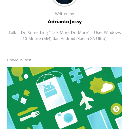
Written by
Adrianto Jossy
Talk = Do Something "Talk More Do More" | User Windows
10 Mobile (Mi4) dan Android (Xperia XA Ultra)
Previous Post
Post
navigation