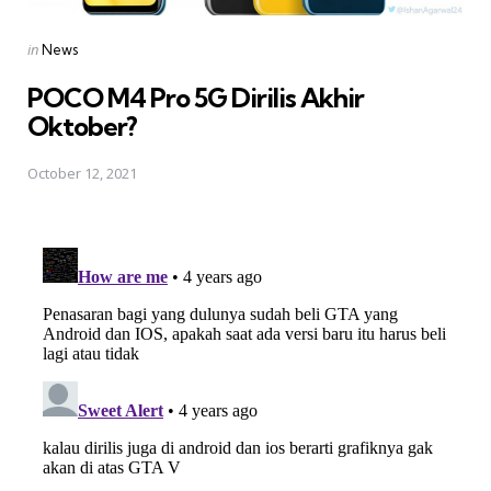
Posted
in
News
in
POCO M4 Pro 5G Dirilis Akhir
Oktober?
October 12, 2021