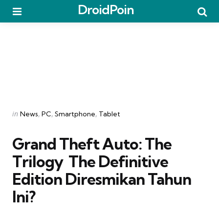
DroidPoin
Menu
Searc
Categories
Posted
in
News
PC
Smartphone
Tablet
in
Grand Theft Auto: The
Trilogy  The Definitive
Edition Diresmikan Tahun
Ini?