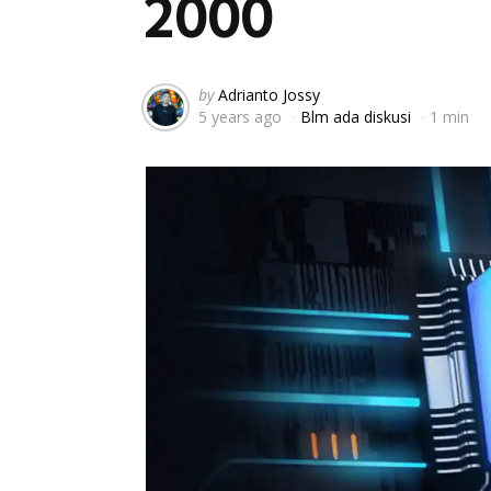
2000
Posted
by
Adrianto Jossy
5 years ago
Blm ada diskusi
1 min
by