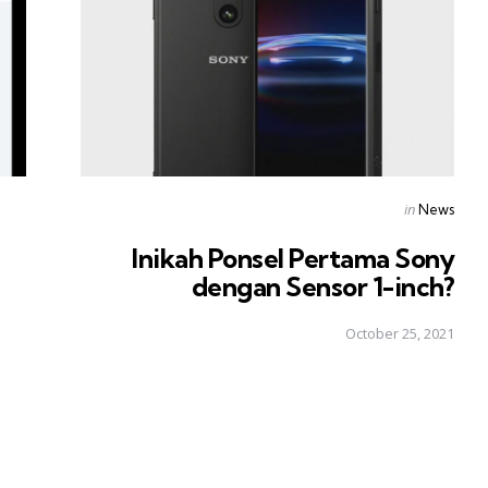
Posted
in
News
in
Inikah Ponsel Pertama Sony
dengan Sensor 1-inch?
October 25, 2021