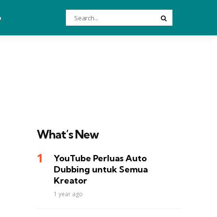
Search
o
Search
for:
What’s New
YouTube Perluas Auto
Dubbing untuk Semua
Kreator
1 year ago