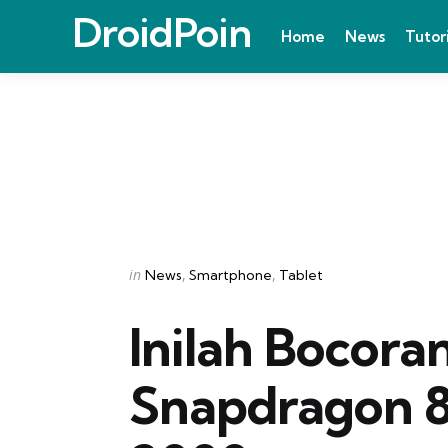
DroidPoin
Home
News
Tutor
Categories
Posted
in
News
Smartphone
Tablet
in
Inilah Bocoran
Snapdragon 8