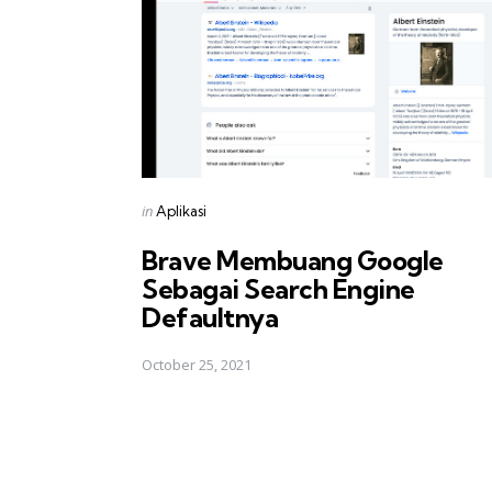
Posted
in
Aplikasi
in
Brave Membuang Google
Sebagai Search Engine
Defaultnya
October 25, 2021