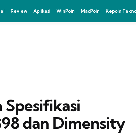
ial
Review
Aplikasi
WinPoin
MacPoin
Kepoin Tekn
 Spesifikasi
98 dan Dimensity