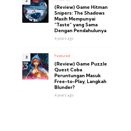
(Review) Game Hitman
Snipers: The Shadows
Masih Mempunyai
“Taste” yang Sama
Dengan Pendahulunya
4 years ago
Featured
(Review) Game Puzzle
Quest Coba
Peruntungan Masuk
Free-to-Play, Langkah
Blunder?
4 years ago