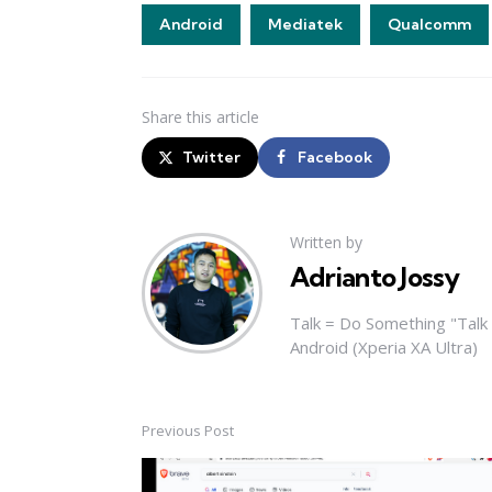
Android
Mediatek
Qualcomm
Share
this article
Twitter
Facebook
Written by
Adrianto Jossy
Talk = Do Something "Tal
Android (Xperia XA Ultra)
Previous Post
Post
navigation