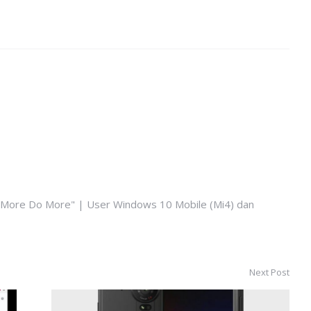
k More Do More" | User Windows 10 Mobile (Mi4) dan
Next Post