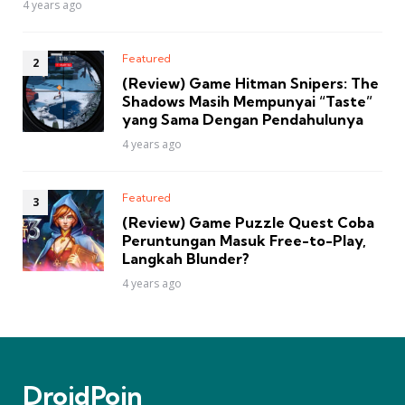
4 years ago
Featured
(Review) Game Hitman Snipers: The
Shadows Masih Mempunyai “Taste”
yang Sama Dengan Pendahulunya
4 years ago
Featured
(Review) Game Puzzle Quest Coba
Peruntungan Masuk Free-to-Play,
Langkah Blunder?
4 years ago
DroidPoin