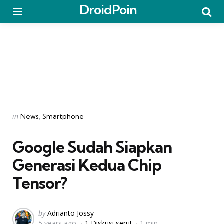
DroidPoin
Menu
Searc
Categories
Posted
in
News
Smartphone
in
Google Sudah Siapkan
Generasi Kedua Chip
Tensor?
Posted
by
Adrianto Jossy
5 years ago
1 Diskusi seru!
1 min
by