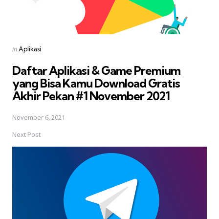
Posted
in
Aplikasi
in
Daftar Aplikasi & Game Premium
yang Bisa Kamu Download Gratis 
Akhir Pekan #1 November 2021
November 6, 2021
Next Post