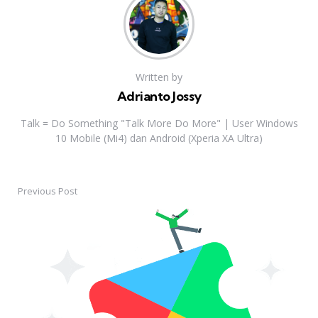
Written by
Adrianto Jossy
Talk = Do Something "Talk More Do More" | User Windows
10 Mobile (Mi4) dan Android (Xperia XA Ultra)
Previous Post
Post
navigation