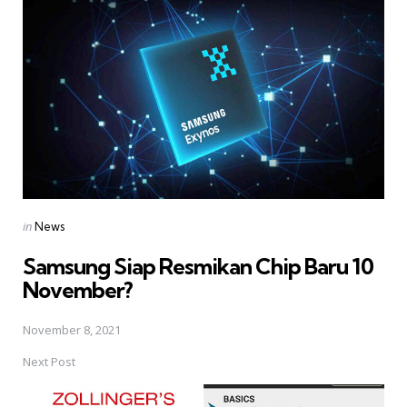
navigation
Posted
in
News
in
Samsung Siap Resmikan Chip Baru 10
November?
November 8, 2021
Next Post