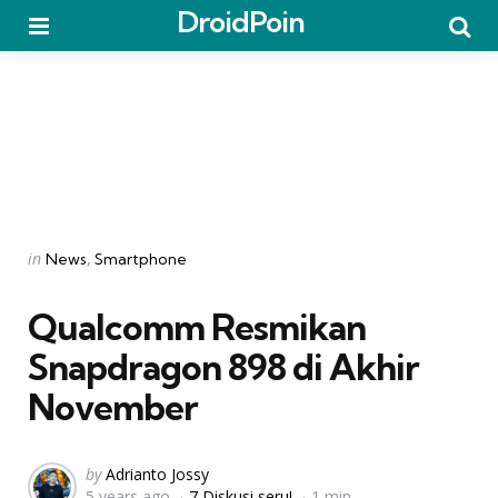
DroidPoin
Menu
Searc
Categories
Posted
in
News
Smartphone
in
Qualcomm Resmikan
Snapdragon 898 di Akhir
November
Posted
by
Adrianto Jossy
5 years ago
7 Diskusi seru!
1 min
by