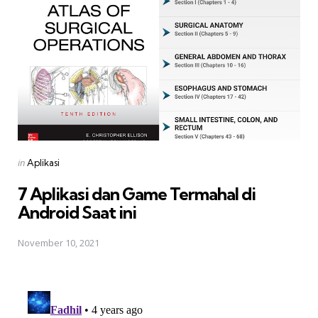
Posted
in
Aplikasi
in
7 Aplikasi dan Game Termahal di
Android Saat ini
November 10, 2021