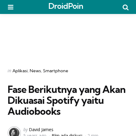
DroidPoin
Menu
Searc
Categories
Posted
in
Aplikasi
News
Smartphone
in
Fase Berikutnya yang Akan
Dikuasai Spotify yaitu
Audiobooks
Posted
by
David James
5 years ago
Blm ada diskusi
2 min
by