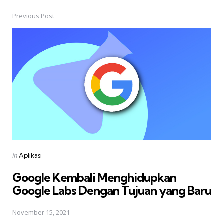
Previous Post
Post
navigation
Posted
in
Aplikasi
in
Google Kembali Menghidupkan
Google Labs Dengan Tujuan yang Baru
November 15, 2021