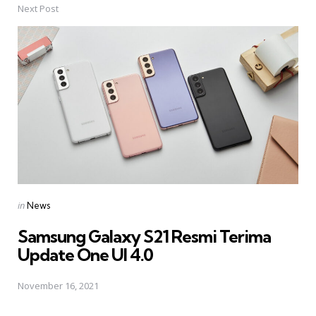
Next Post
Posted
in
News
in
Samsung Galaxy S21 Resmi Terima
Update One UI 4.0
November 16, 2021