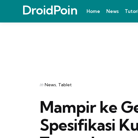
DroidPoin
Home
News
Tutor
Categories
Posted
in
News
Tablet
in
Mampir ke G
Spesifikasi K