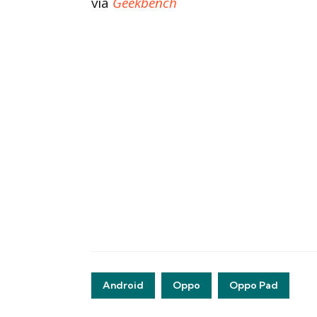
via
Geekbench
Android
Oppo
Oppo Pad