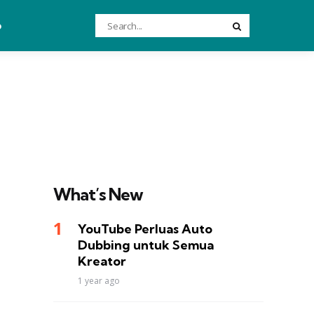
Search
o
Search
for:
What’s New
YouTube Perluas Auto
Dubbing untuk Semua
Kreator
1 year ago