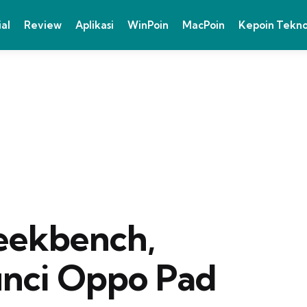
ial
Review
Aplikasi
WinPoin
MacPoin
Kepoin Tekn
eekbench,
unci Oppo Pad