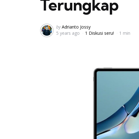
Terungkap
Posted
by
Adrianto Jossy
5 years ago
1 Diskusi seru!
1 min
by