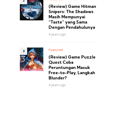
(Review) Game Hitman
Snipers: The Shadows
Masih Mempunyai
“Taste” yang Sama
Dengan Pendahulunya
4 years ago
Featured
(Review) Game Puzzle
Quest Coba
Peruntungan Masuk
Free-to-Play, Langkah
Blunder?
4 years ago