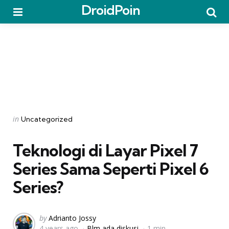
DroidPoin
Menu
Searc
Categories
Posted
in
Uncategorized
in
Teknologi di Layar Pixel 7
Series Sama Seperti Pixel 6
Series?
Posted
by
Adrianto Jossy
4 years ago
Blm ada diskusi
1 min
by