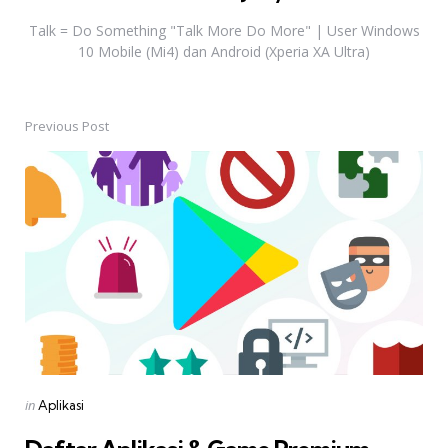
Talk = Do Something "Talk More Do More" | User Windows
10 Mobile (Mi4) dan Android (Xperia XA Ultra)
Previous Post
Post
navigation
Posted
in
Aplikasi
in