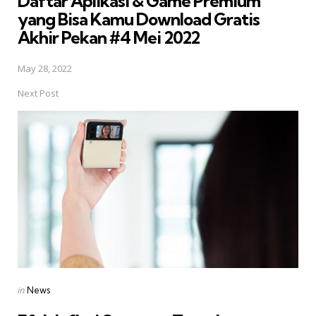
Daftar Aplikasi & Game Premium
yang Bisa Kamu Download Gratis 
Akhir Pekan #4 Mei 2022
May 28, 2022
Next Post
Posted
in
News
in