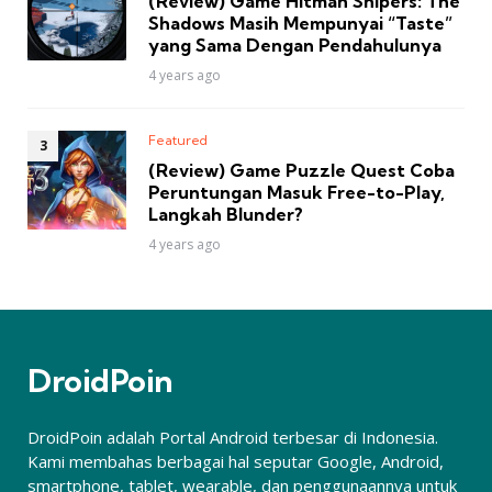
(Review) Game Hitman Snipers: The
Shadows Masih Mempunyai “Taste”
yang Sama Dengan Pendahulunya
4 years ago
Featured
(Review) Game Puzzle Quest Coba
Peruntungan Masuk Free-to-Play,
Langkah Blunder?
4 years ago
DroidPoin
DroidPoin adalah Portal Android terbesar di Indonesia.
Kami membahas berbagai hal seputar Google, Android,
smartphone, tablet, wearable, dan penggunaannya untuk