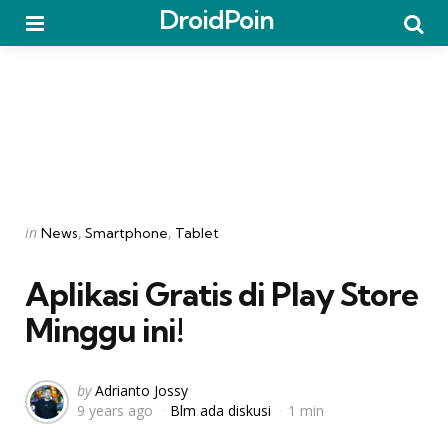
DroidPoin
Menu
Searc
Categories
Posted
in
News
Smartphone
Tablet
in
Aplikasi Gratis di Play Store
Minggu ini!
Posted
by
Adrianto Jossy
9 years ago
Blm ada diskusi
1 min
by