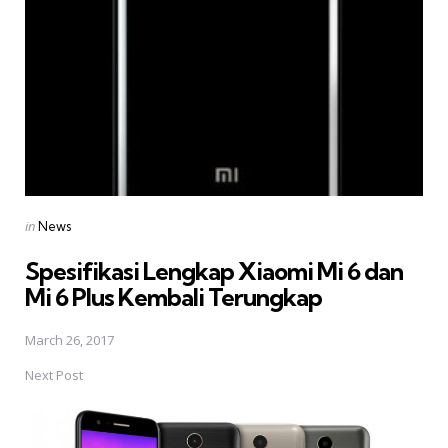
Posted
in
News
in
Spesifikasi Lengkap Xiaomi Mi 6 dan
Mi 6 Plus Kembali Terungkap
March 26, 2017
Next Post