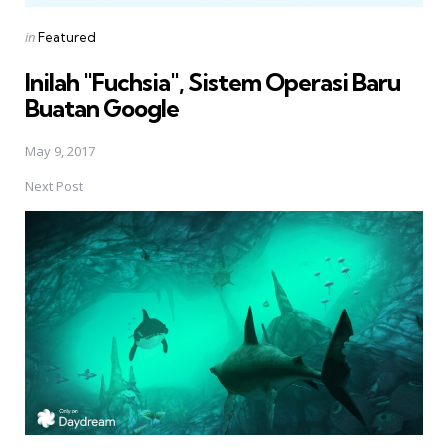
Posted
in
Featured
in
Inilah "Fuchsia", Sistem Operasi Baru
Buatan Google
May 9, 2017
Next Post