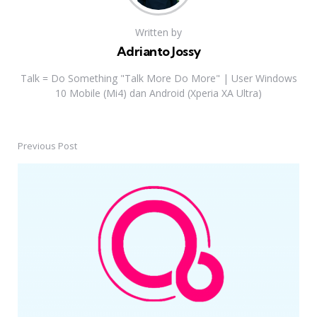
Written by
Adrianto Jossy
Talk = Do Something "Talk More Do More" | User Windows
10 Mobile (Mi4) dan Android (Xperia XA Ultra)
Previous Post
Post
navigation