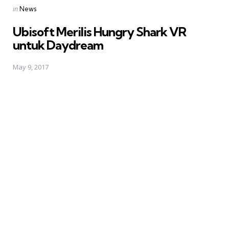
Posted
in
News
in
Ubisoft Merilis Hungry Shark VR
untuk Daydream
May 9, 2017