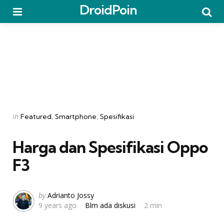
DroidPoin
Menu
Searc
Categories
Posted
in
Featured
Smartphone
Spesifikasi
in
Harga dan Spesifikasi Oppo
F3
Posted
by
Adrianto Jossy
9 years ago
Blm ada diskusi
2 min
by