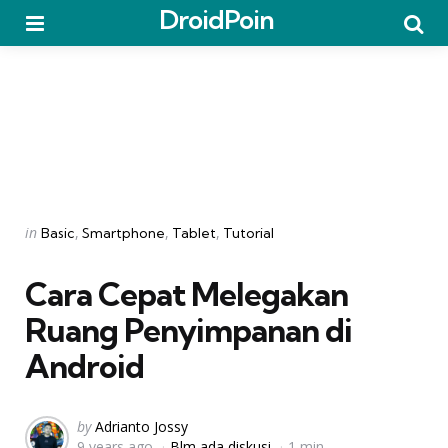
DroidPoin
Menu
Searc
Categories
Posted
in
Basic
Smartphone
Tablet
Tutorial
in
Cara Cepat Melegakan
Ruang Penyimpanan di
Android
Posted
by
Adrianto Jossy
9 years ago
Blm ada diskusi
1 min
by