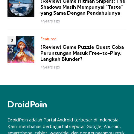
(Review) Game Hitman Snipers: The
Shadows Masih Mempunyai “Taste”
yang Sama Dengan Pendahulunya
4 years ago
Featured
(Review) Game Puzzle Quest Coba
Peruntungan Masuk Free-to-Play,
Langkah Blunder?
4 years ago
DroidPoin
DroidPoin adalah Portal Android terbesar di Indonesia.
Kami membahas berbagai hal seputar Google, Android,
smartphone, tablet, wearable, dan penggunaannya untuk