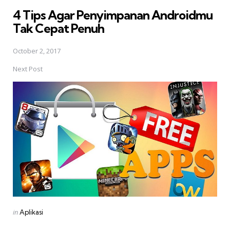
in
4 Tips Agar Penyimpanan Androidmu
Tak Cepat Penuh
October 2, 2017
Next Post
Posted
in
Aplikasi
in