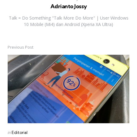
Adrianto Jossy
Talk = Do Something "Talk More Do More" | User Windows
10 Mobile (Mi4) dan Android (Xperia XA Ultra)
Previous Post
Post
navigation
Posted
in
Editorial