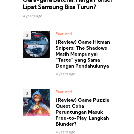
Lipat Samsung Bisa Turun?
4 years ago
Featured
(Review) Game Hitman
Snipers: The Shadows
Masih Mempunyai
“Taste” yang Sama
Dengan Pendahulunya
4 years ago
Featured
(Review) Game Puzzle
Quest Coba
Peruntungan Masuk
Free-to-Play, Langkah
Blunder?
4 years ago