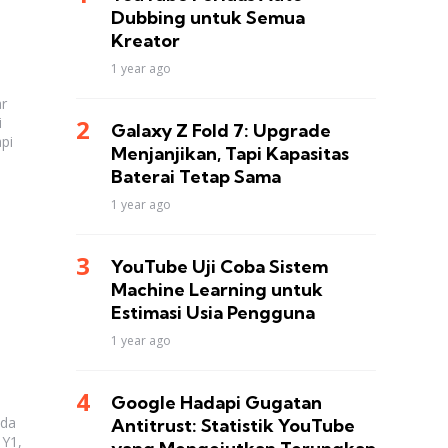
Dubbing untuk Semua
Kreator
1 year ago
r
i
Galaxy Z Fold 7: Upgrade
pi
Menjanjikan, Tapi Kapasitas
Baterai Tetap Sama
1 year ago
YouTube Uji Coba Sistem
Machine Learning untuk
Estimasi Usia Pengguna
1 year ago
Google Hadapi Gugatan
ada
Antitrust: Statistik YouTube
 Y1,