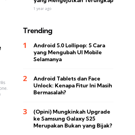
yang Mengejutkan Terungkap
1 year ago
Trending
Android 5.0 Lollipop: 5 Cara
e
yang Mengubah UI Mobile
Selamanya
Android Tablets dan Face
lis
Unlock: Kenapa Fitur Ini Masih
one.
Bermasalah?
n
(Opini) Mungkinkah Upgrade
ke Samsung Galaxy S25
Merupakan Bukan yang Bijak?