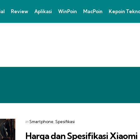
ial
Review
Aplikasi
WinPoin
MacPoin
Kepoin Tekn
Categories
Posted
in
Smartphone
Spesifikasi
in
Harga dan Spesifikasi Xiaomi