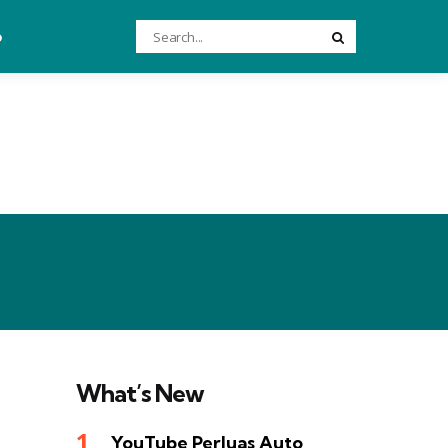
Search
o
Search
for:
What’s New
YouTube Perluas Auto