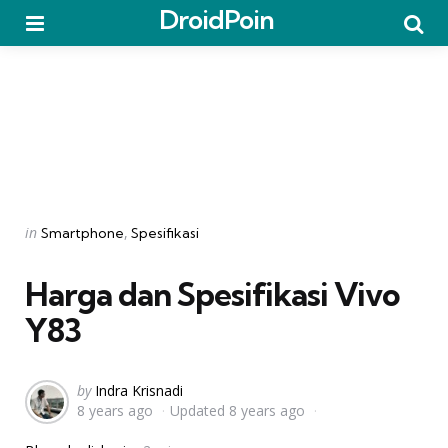
DroidPoin
Menu
Searc
Categories
Posted
in
Smartphone
Spesifikasi
in
Harga dan Spesifikasi Vivo
Y83
Posted
by
Indra Krisnadi
8 years ago
Updated
8 years ago
by