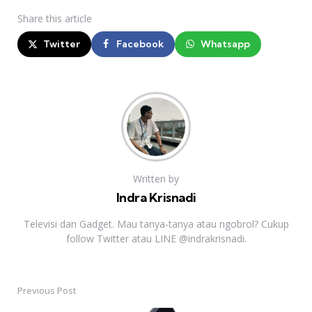
Share
this article
Twitter
Facebook
Whatsapp
Written by
Indra Krisnadi
Televisi dan Gadget. Mau tanya-tanya atau ngobrol? Cukup
follow Twitter atau LINE @indrakrisnadi.
Previous Post
Post