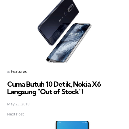
navigation
Posted
in
Featured
in
Cuma Butuh 10 Detik, Nokia X6
Langsung "Out of Stock"!
May 23, 2018
Next Post