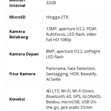
32GB
Internal
MicroSD
Hingga 2TB
13MP, aperture f/2.2, PDAF,
Kamera
Autofocus, LED flash, video
Belakang
full HD 1080p
8MP, aperture f/2.2, softlight
Kamera Depan
LED flash
Panorama, Face Detection,
Fitur Kamera
Geotagging, HDR, Beautify,
AI Selfie
4G LTE, Wi-Fi, Wi-Fi Direct,
Bluetooth 4.0, GPS, GLONASS,
Koneksi
Beidou, microUSB, USB On-
the-go, jack audio 3.5mm