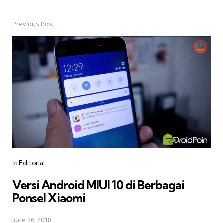
Previous Post
Post
navigation
Posted
in
Editorial
in
Versi Android MIUI 10 di Berbagai
Ponsel Xiaomi
June 26, 2018