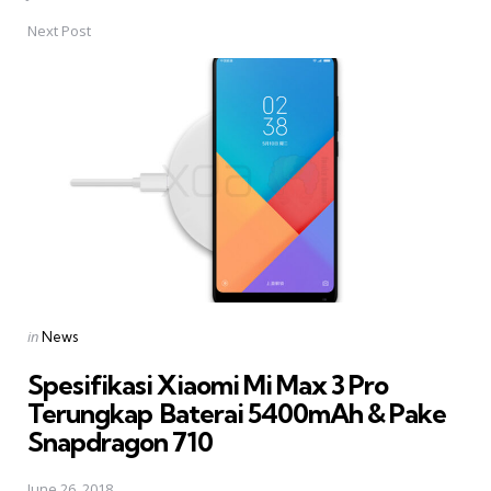
Next Post
Posted
in
News
in
Spesifikasi Xiaomi Mi Max 3 Pro
Terungkap  Baterai 5400mAh & Pake
Snapdragon 710
June 26, 2018