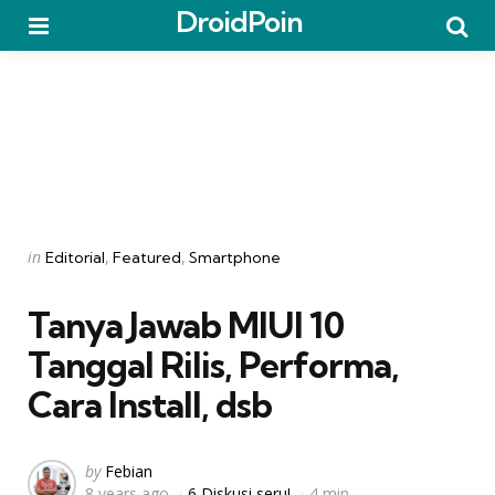
DroidPoin
Menu
Searc
Categories
Posted
in
Editorial
Featured
Smartphone
in
Tanya Jawab MIUI 10 
Tanggal Rilis, Performa,
Cara Install, dsb
Posted
by
Febian
8 years ago
6 Diskusi seru!
4 min
by