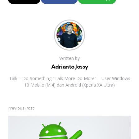
Written by
Adrianto Jossy
Talk = Do Something "Talk More Do More" | User Windows
10 Mobile (Mi4) dan Android (Xperia XA Ultra)
Previous Post
Post
navigation