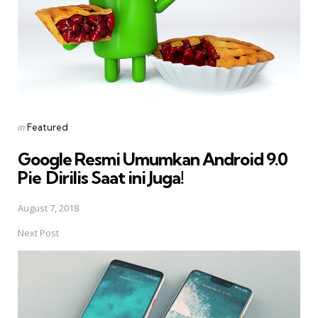
Posted
in
Featured
in
Google Resmi Umumkan Android 9.0
Pie  Dirilis Saat ini Juga!
August 7, 2018
Next Post