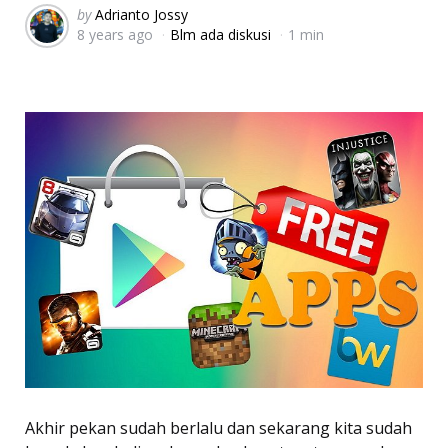
Posted
by
Adrianto Jossy
8 years ago
Blm ada diskusi
1 min
by
Akhir pekan sudah berlalu dan sekarang kita sudah