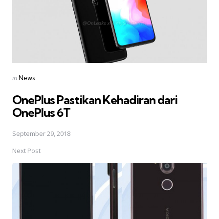
Posted
in
News
in
OnePlus Pastikan Kehadiran dari
OnePlus 6T
September 29, 2018
Next Post