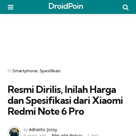
DroidPoin
Menu
Searc
Categories
Posted
in
Smartphone
Spesifikasi
in
Resmi Dirilis, Inilah Harga
dan Spesifikasi dari Xiaomi
Redmi Note 6 Pro
Posted
by
Adrianto Jossy
8 years ago
Blm ada diskusi
1 min
by