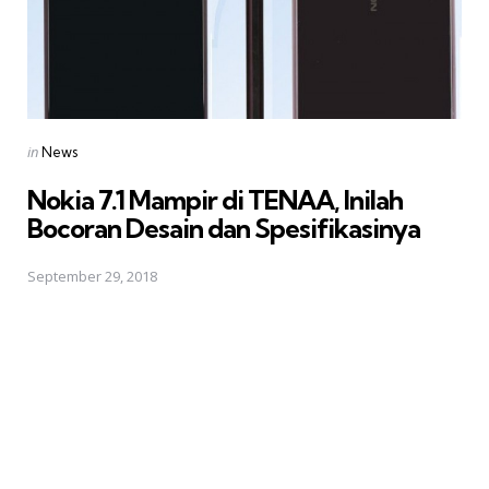
Posted
in
News
in
Nokia 7.1 Mampir di TENAA, Inilah
Bocoran Desain dan Spesifikasinya
September 29, 2018