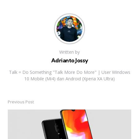
Written by
Adrianto Jossy
Talk = Do Something "Talk More Do More" | User Windows
10 Mobile (Mi4) dan Android (Xperia XA Ultra)
Previous Post
Post
navigation