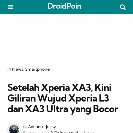
DroidPoin
Menu
Searc
Categories
Posted
in
News
Smartphone
in
Setelah Xperia XA3, Kini
Giliran Wujud Xperia L3
dan XA3 Ultra yang Bocor
Posted
by
Adrianto Jossy
8 years ago
5 Diskusi seru!
1 min
by