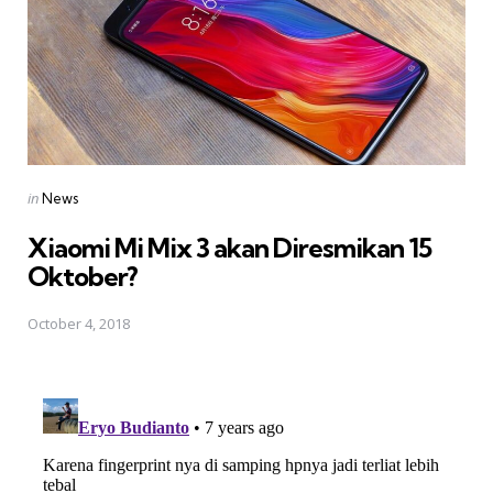
Posted
in
News
in
Xiaomi Mi Mix 3 akan Diresmikan 15
Oktober?
October 4, 2018