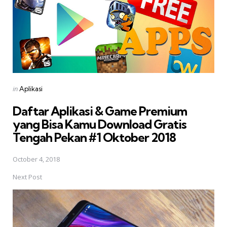
Posted
in
Aplikasi
in
Daftar Aplikasi & Game Premium
yang Bisa Kamu Download Gratis 
Tengah Pekan #1 Oktober 2018
October 4, 2018
Next Post