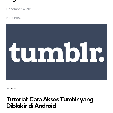
December 4, 2018
Next Post
Posted
in
Basic
in
Tutorial: Cara Akses Tumblr yang
Diblokir di Android