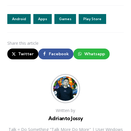
Android
Apps
Games
Play Store
Share
this article
Twitter
Facebook
Whatsapp
Written by
Adrianto Jossy
Talk = Do Something "Talk More Do More" | User Windows