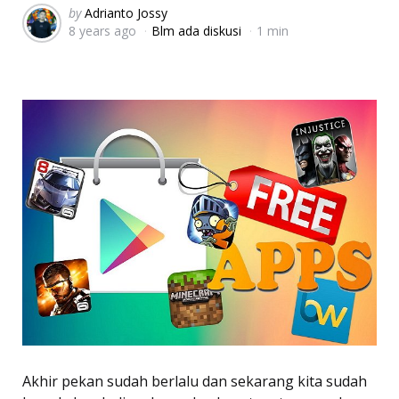
Posted
by
Adrianto Jossy
8 years ago
Blm ada diskusi
1 min
by
Akhir pekan sudah berlalu dan sekarang kita sudah