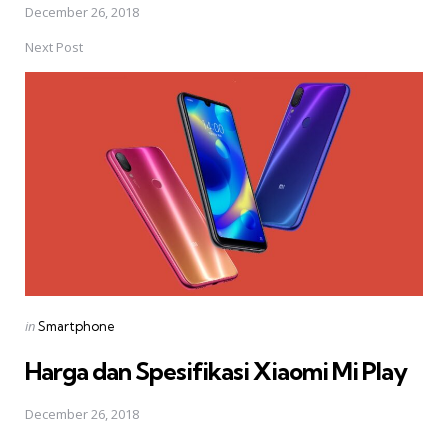
December 26, 2018
Next Post
Posted
in
Smartphone
in
Harga dan Spesifikasi Xiaomi Mi Play
December 26, 2018