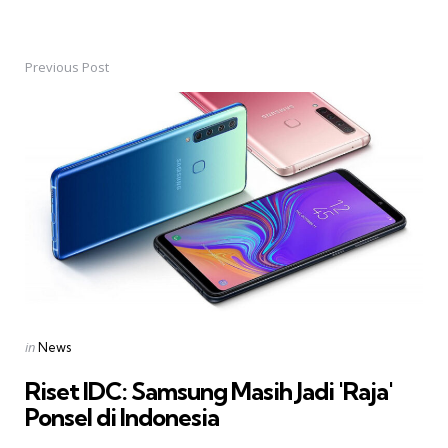
Previous Post
Post
navigation
Posted
in
News
in
Riset IDC: Samsung Masih Jadi 'Raja'
Ponsel di Indonesia