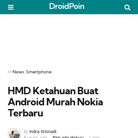
DroidPoin
Menu
Searc
Categories
Posted
in
News
Smartphone
in
HMD Ketahuan Buat
Android Murah Nokia
Terbaru
Posted
by
Indra Krisnadi
8 years ago
Blm ada diskusi
1 min
by