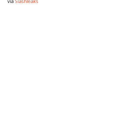
via
Slashleaks