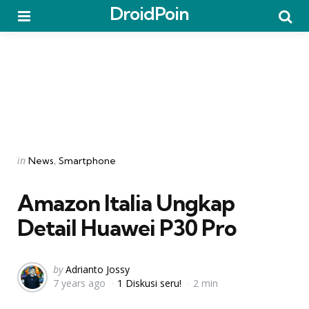
DroidPoin
Menu
Searc
Categories
Posted
in
News
Smartphone
in
Amazon Italia Ungkap
Detail Huawei P30 Pro
Posted
by
Adrianto Jossy
7 years ago
1 Diskusi seru!
2 min
by