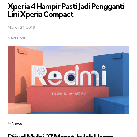
Xperia 4 Hampir Pasti Jadi Pengganti
Lini Xperia Compact
March 21, 2019
Next Post
Posted
in
News
in
Dijual Mulai 27 Maret, Inilah Harga