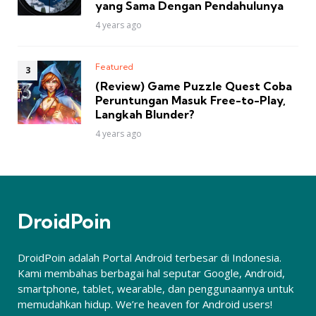
yang Sama Dengan Pendahulunya
4 years ago
Featured
(Review) Game Puzzle Quest Coba
Peruntungan Masuk Free-to-Play,
Langkah Blunder?
4 years ago
DroidPoin
DroidPoin adalah Portal Android terbesar di Indonesia.
Kami membahas berbagai hal seputar Google, Android,
smartphone, tablet, wearable, dan penggunaannya untuk
memudahkan hidup. We’re heaven for Android users!