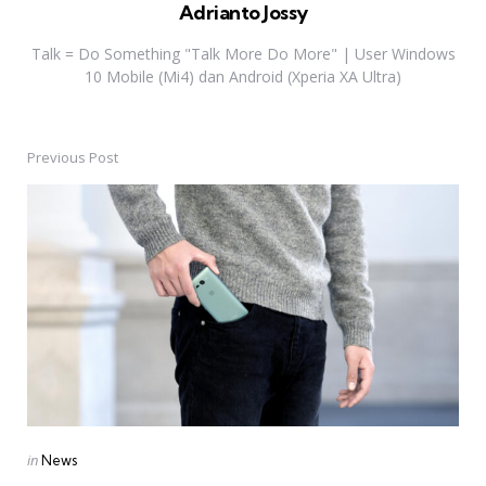
Adrianto Jossy
Talk = Do Something "Talk More Do More" | User Windows
10 Mobile (Mi4) dan Android (Xperia XA Ultra)
Previous Post
Post
navigation
Posted
in
News
in