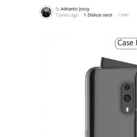
Posted
by
Adrianto Jossy
7 years ago
1 Diskusi seru!
1 min
by