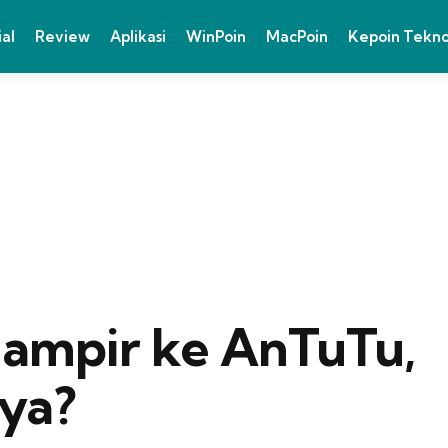
ial
Review
Aplikasi
WinPoin
MacPoin
Kepoin Tekn
ampir ke AnTuTu,
ya?