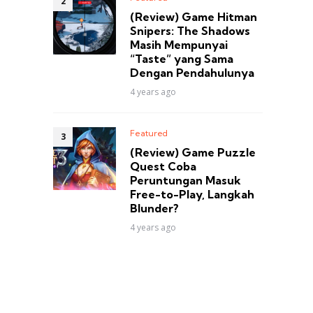
(Review) Game Hitman
Snipers: The Shadows
Masih Mempunyai
“Taste” yang Sama
Dengan Pendahulunya
4 years ago
Featured
(Review) Game Puzzle
Quest Coba
Peruntungan Masuk
Free-to-Play, Langkah
Blunder?
4 years ago