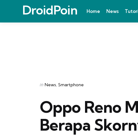
DroidPoin
Home
News
Tutor
Categories
Posted
in
News
Smartphone
in
Oppo Reno M
Berapa Skorn