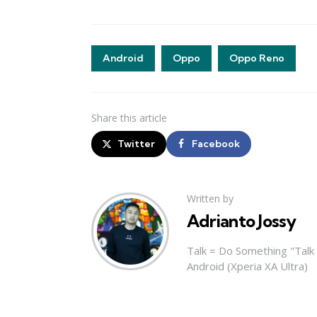
Android
Oppo
Oppo Reno
Share
this article
Twitter
Facebook
Written by
Adrianto Jossy
Talk = Do Something "Tal
Android (Xperia XA Ultra)