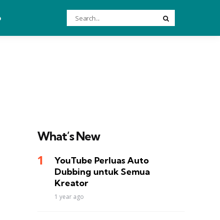
Search
o
Search
for:
What’s New
YouTube Perluas Auto
Dubbing untuk Semua
Kreator
1 year ago