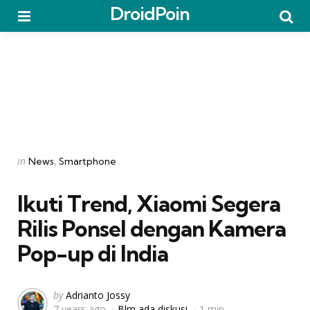
DroidPoin
Menu
Searc
Categories
Posted
in
News
Smartphone
in
Ikuti Trend, Xiaomi Segera
Rilis Ponsel dengan Kamera
Pop-up di India
Posted
by
Adrianto Jossy
7 years ago
Blm ada diskusi
1 min
by