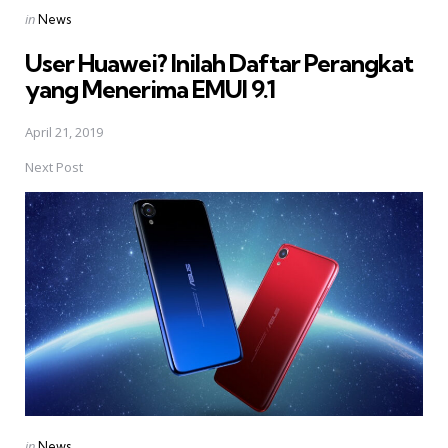
Posted
in
News
in
User Huawei? Inilah Daftar Perangkat
yang Menerima EMUI 9.1
April 21, 2019
Next Post
Posted
in
News