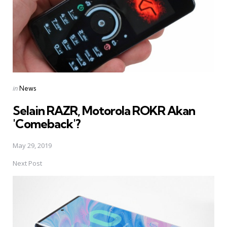
Posted
in
News
in
Selain RAZR, Motorola ROKR Akan
'Comeback'?
May 29, 2019
Next Post