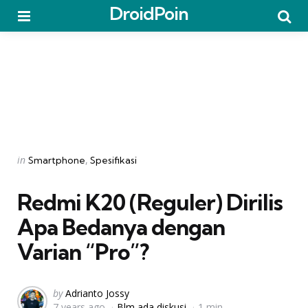
DroidPoin
Menu
Searc
Categories
Posted
in
Smartphone
Spesifikasi
in
Redmi K20 (Reguler) Dirilis 
Apa Bedanya dengan
Varian “Pro”?
Posted
by
Adrianto Jossy
7 years ago
Blm ada diskusi
1 min
by