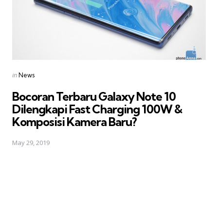
Posted
in
News
in
Bocoran Terbaru Galaxy Note 10 
Dilengkapi Fast Charging 100W &
Komposisi Kamera Baru?
May 29, 2019