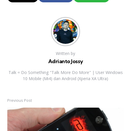
Written by
Adrianto Jossy
Talk = Do Something "Talk More Do More" | User Windows
10 Mobile (Mi4) dan Android (Xperia XA Ultra)
Previous Post
Post
navigation