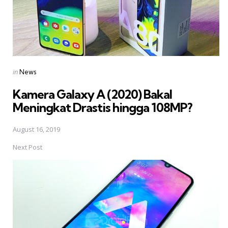
Posted
in
News
in
Kamera Galaxy A (2020) Bakal
Meningkat Drastis hingga 108MP?
August 16, 2019
Next Post