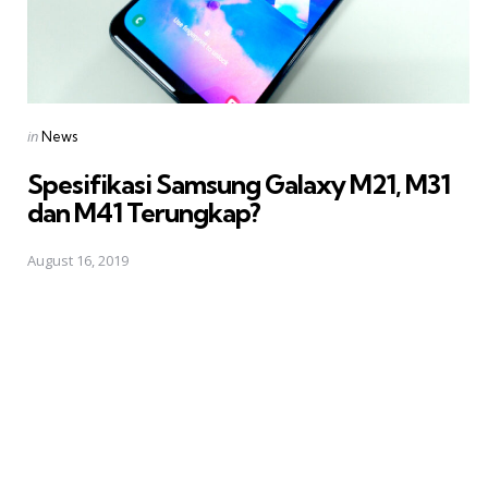
Posted
in
News
in
Spesifikasi Samsung Galaxy M21, M31
dan M41 Terungkap?
August 16, 2019