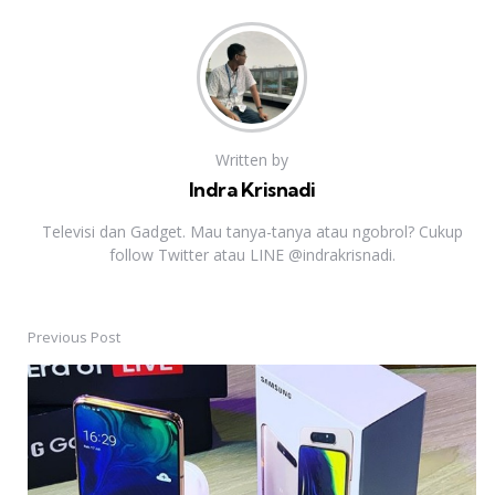
Written by
Indra Krisnadi
Televisi dan Gadget. Mau tanya-tanya atau ngobrol? Cukup
follow Twitter atau LINE @indrakrisnadi.
Previous Post
Post
navigation