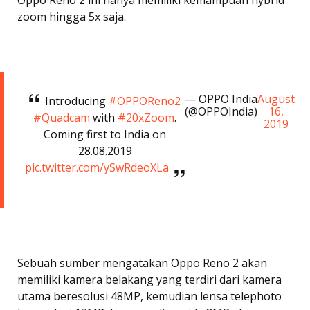
Oppo Reno 2 ini hanya memiliki kemampuan hybrid
zoom hingga 5x saja.
— OPPO India
August
Introducing
#OPPOReno2
(@OPPOIndia)
16,
#Quadcam
with
#20xZoom
.
2019
Coming first to India on
28.08.2019
pic.twitter.com/ySwRdeoXLa
Sebuah sumber mengatakan Oppo Reno 2 akan
memiliki kamera belakang yang terdiri dari kamera
utama beresolusi 48MP, kemudian lensa telephoto