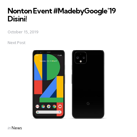
in
Nonton Event #MadebyGoogle'19
Disini!
October 15, 2019
Next Post
Posted
in
News
in