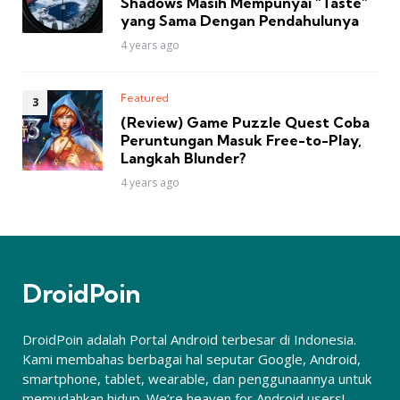
Shadows Masih Mempunyai “Taste”
yang Sama Dengan Pendahulunya
4 years ago
Featured
(Review) Game Puzzle Quest Coba
Peruntungan Masuk Free-to-Play,
Langkah Blunder?
4 years ago
DroidPoin
DroidPoin adalah Portal Android terbesar di Indonesia.
Kami membahas berbagai hal seputar Google, Android,
smartphone, tablet, wearable, dan penggunaannya untuk
memudahkan hidup. We’re heaven for Android users!