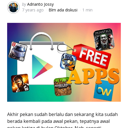
Posted
by
Adrianto Jossy
7 years ago
Blm ada diskusi
1 min
by
Akhir pekan sudah berlalu dan sekarang kita sudah
berada kembali pada awal pekan, tepatnya awal
pekan ketiga di bulan Oktober. Nah, seperti