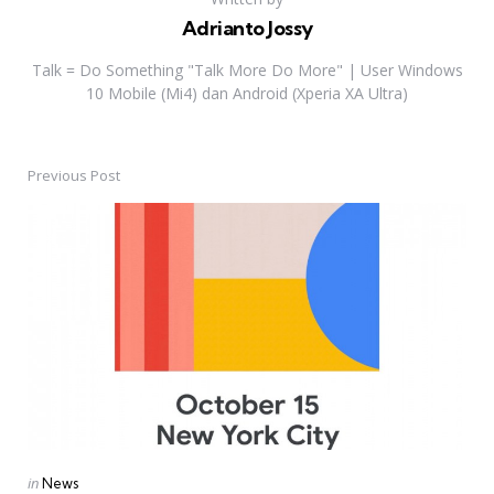
Adrianto Jossy
Talk = Do Something "Talk More Do More" | User Windows
10 Mobile (Mi4) dan Android (Xperia XA Ultra)
Previous Post
Post
navigation
Posted
in
News