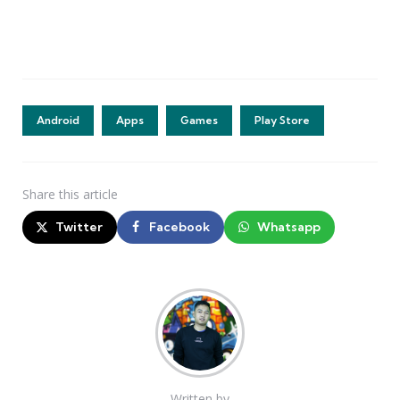
Android
Apps
Games
Play Store
Share
this article
Twitter
Facebook
Whatsapp
Written by