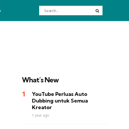
Search
o
Search
for:
What’s New
YouTube Perluas Auto
Dubbing untuk Semua
Kreator
1 year ago