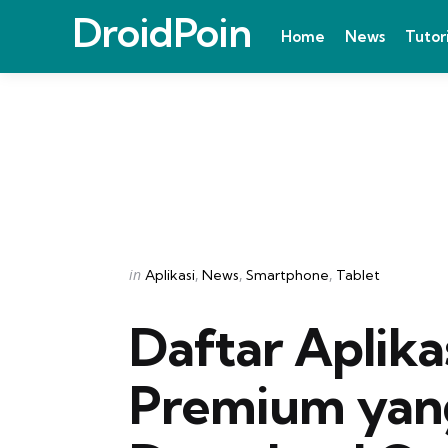
DroidPoin
Home
News
Tutor
Categories
Posted
in
Aplikasi
News
Smartphone
Tablet
in
Daftar Aplik
Premium yan