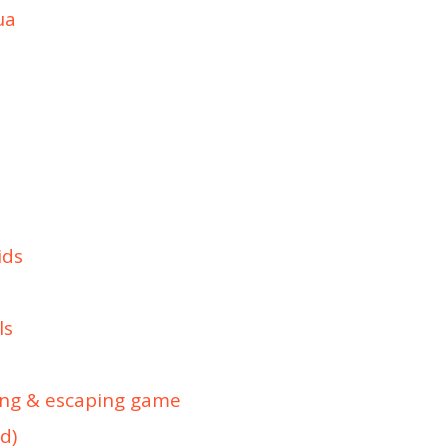
ua
ids
ls
ing & escaping game
d)