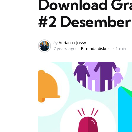
Download Grat
#2 Desember
Posted
by
Adrianto Jossy
7 years ago
Blm ada diskusi
1 min
by