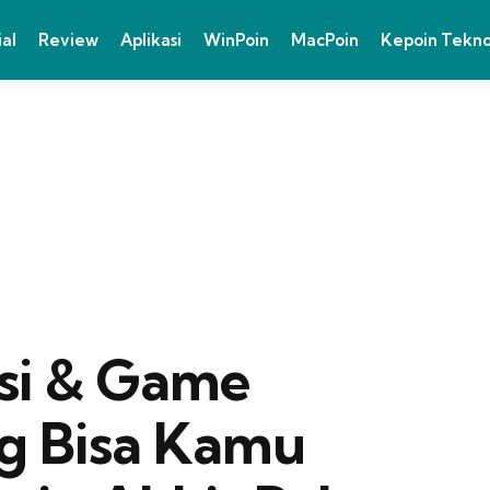
ial
Review
Aplikasi
WinPoin
MacPoin
Kepoin Tekn
asi & Game
g Bisa Kamu