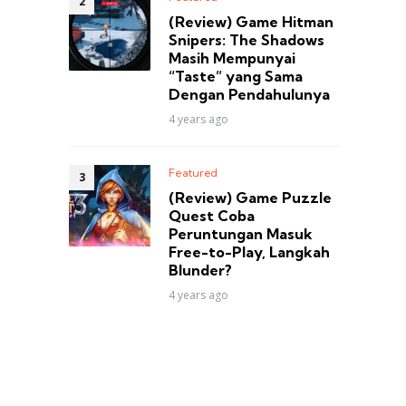
(Review) Game Hitman
Snipers: The Shadows
Masih Mempunyai
“Taste” yang Sama
Dengan Pendahulunya
4 years ago
Featured
(Review) Game Puzzle
Quest Coba
Peruntungan Masuk
Free-to-Play, Langkah
Blunder?
4 years ago