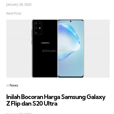
January 28, 2020
Next Post
Posted
in
News
in
Inilah Bocoran Harga Samsung Galaxy
Z Flip dan S20 Ultra