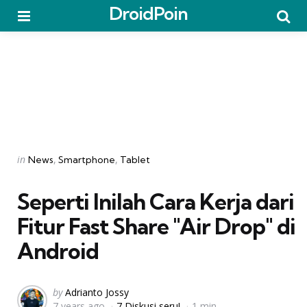
DroidPoin
Menu
Searc
Categories
Posted
in
News
Smartphone
Tablet
in
Seperti Inilah Cara Kerja dari
Fitur Fast Share "Air Drop" di
Android
Posted
by
Adrianto Jossy
7 years ago
7 Diskusi seru!
1 min
by