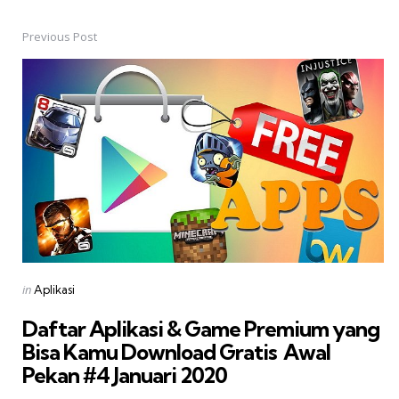
Previous Post
Post
navigation
Posted
in
Aplikasi
in
Daftar Aplikasi & Game Premium yang
Bisa Kamu Download Gratis  Awal
Pekan #4 Januari 2020