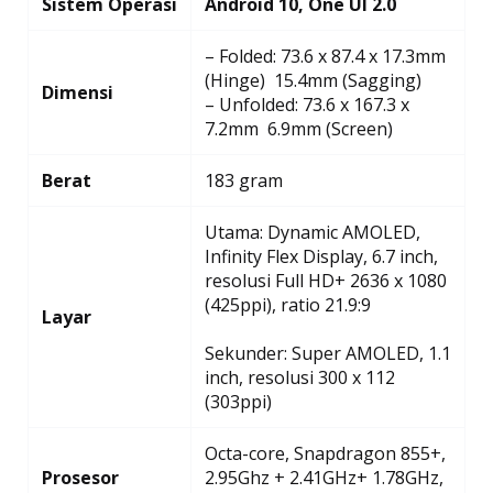
Sistem Operasi
Android 10, One UI 2.0
– Folded: 73.6 x 87.4 x 17.3mm
(Hinge)  15.4mm (Sagging)
Dimensi
– Unfolded: 73.6 x 167.3 x
7.2mm  6.9mm (Screen)
Berat
183 gram
Utama: Dynamic AMOLED,
Infinity Flex Display, 6.7 inch,
resolusi Full HD+ 2636 x 1080
(425ppi), ratio 21.9:9
Layar
Sekunder: Super AMOLED, 1.1
inch, resolusi 300 x 112
(303ppi)
Octa-core, Snapdragon 855+,
Prosesor
2.95Ghz + 2.41GHz+ 1.78GHz,