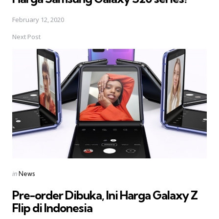
February 12, 2020
Next Post
Posted
in
News
in
Pre-order Dibuka, Ini Harga Galaxy Z
Flip di Indonesia