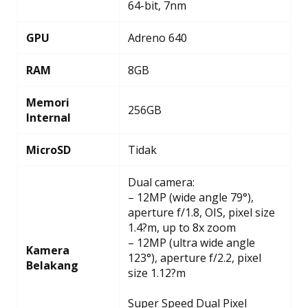
64-bit, 7nm
GPU
Adreno 640
RAM
8GB
Memori
256GB
Internal
MicroSD
Tidak
Dual camera:
– 12MP (wide angle 79°),
aperture f/1.8, OIS, pixel size
1.4?m, up to 8x zoom
– 12MP (ultra wide angle
Kamera
123°), aperture f/2.2, pixel
Belakang
size 1.12?m
Super Speed Dual Pixel