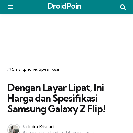
DroidPoin
Menu
Searc
Categories
Posted
in
Smartphone
Spesifikasi
in
Dengan Layar Lipat, Ini
Harga dan Spesifikasi
Samsung Galaxy Z Flip!
Posted
by
Indra Krisnadi
6 years ago
Updated
6 years ago
by