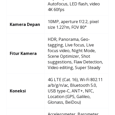
Autofocus, LED flash, video
4K 60fps
10MP, aperture f/2.2, pixel
Kamera Depan
size 1.22?m, FOV 80°
HDR, Panorama, Geo-
tagging, Live focus, Live
focus video, Night Mode,
Fitur Kamera
Scene Optimizer, Shot
suggestions, Flaw Detection,
Video editing, Super Steady
4G LTE (Cat. 16), Wi-Fi 802.11
a/b/g/n/ac, Bluetooth 5.0,
Koneksi
USB type-C, ANT+, NFC,
Location (GPS, Galileo,
Glonass, BeiDou)
Accelerometer, Barometer,