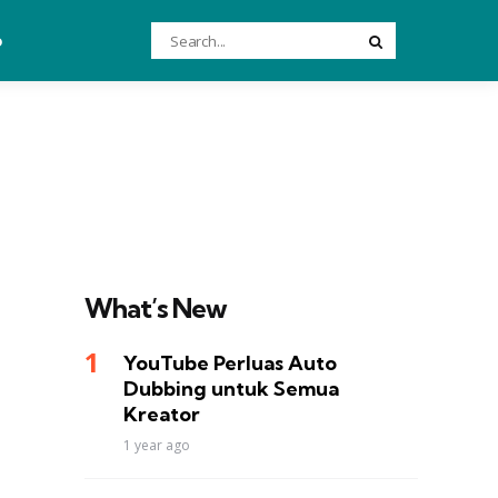
Search
o
Search
for:
What’s New
YouTube Perluas Auto
Dubbing untuk Semua
Kreator
1 year ago