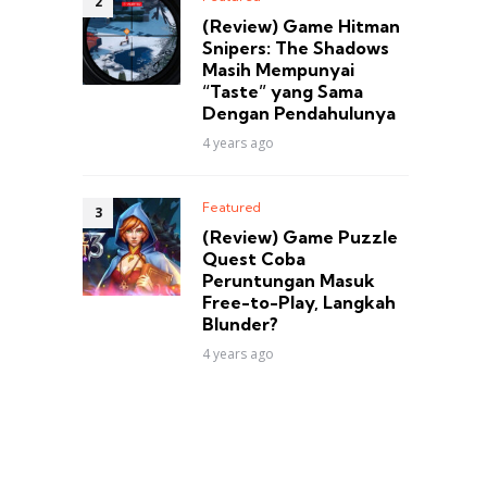
(Review) Game Hitman
Snipers: The Shadows
Masih Mempunyai
“Taste” yang Sama
Dengan Pendahulunya
4 years ago
Featured
(Review) Game Puzzle
Quest Coba
Peruntungan Masuk
Free-to-Play, Langkah
Blunder?
4 years ago