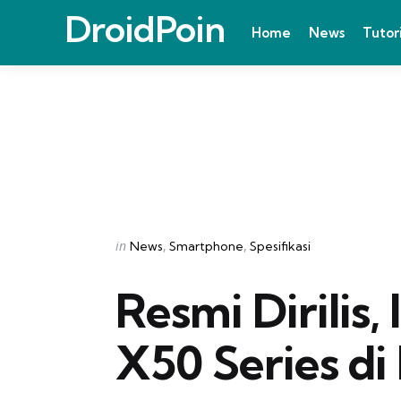
DroidPoin
Home
News
Tutor
Categories
Posted
in
News
Smartphone
Spesifikasi
in
Resmi Dirilis,
X50 Series di 