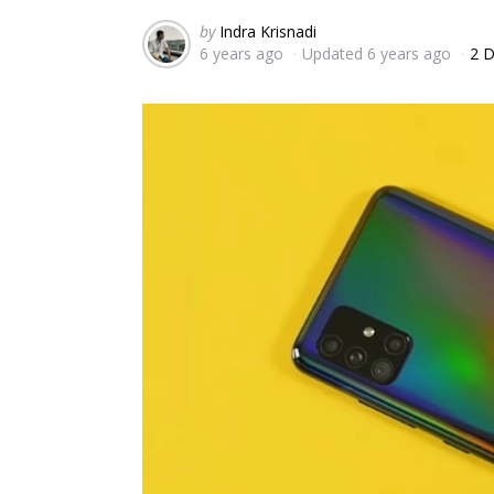
Posted
by
Indra Krisnadi
6 years ago
Updated
6 years ago
2 D
by