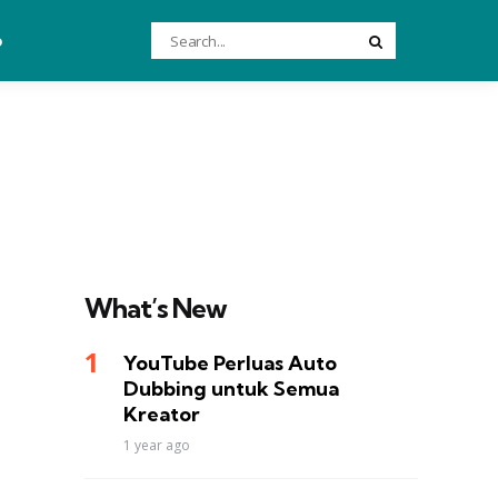
Search
o
Search
for:
What’s New
YouTube Perluas Auto
Dubbing untuk Semua
Kreator
1 year ago