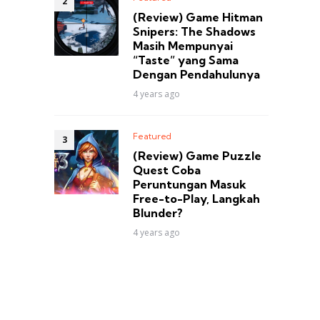
(Review) Game Hitman
Snipers: The Shadows
Masih Mempunyai
“Taste” yang Sama
Dengan Pendahulunya
4 years ago
Featured
(Review) Game Puzzle
Quest Coba
Peruntungan Masuk
Free-to-Play, Langkah
Blunder?
4 years ago