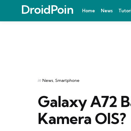
DroidPoin
Home
News
Tutor
Categories
Posted
in
News
Smartphone
in
Galaxy A72 B
Kamera OIS?