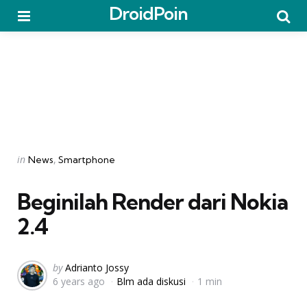
DroidPoin
Menu
Searc
Categories
Posted
in
News
Smartphone
in
Beginilah Render dari Nokia
2.4
Posted
by
Adrianto Jossy
6 years ago
Blm ada diskusi
1 min
by