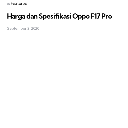
Posted
in
Featured
in
Harga dan Spesifikasi Oppo F17 Pro
September 3, 2020