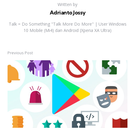
Written by
Adrianto Jossy
Talk = Do Something "Talk More Do More" | User Windows
10 Mobile (Mi4) dan Android (Xperia XA Ultra)
Previous Post
Post
navigation