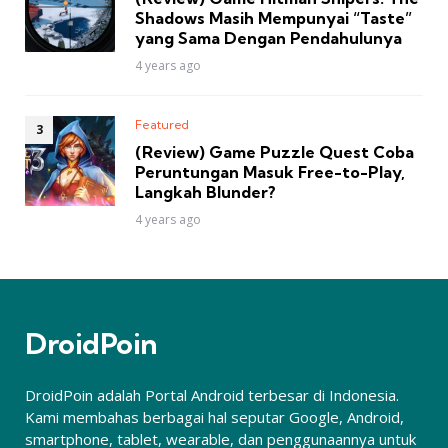
Shadows Masih Mempunyai “Taste”
yang Sama Dengan Pendahulunya
4 years ago
Featured
(Review) Game Puzzle Quest Coba
Peruntungan Masuk Free-to-Play,
Langkah Blunder?
4 years ago
DroidPoin
DroidPoin adalah Portal Android terbesar di Indonesia.
Kami membahas berbagai hal seputar Google, Android,
smartphone, tablet, wearable, dan penggunaannya untuk