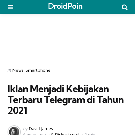
DroidPoin
Menu
Searc
Categories
Posted
in
News
Smartphone
in
Iklan Menjadi Kebijakan
Terbaru Telegram di Tahun
2021
Posted
by
David James
6 years ago
9 Diskusi seru!
2 min
by