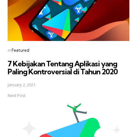
Posted
in
Featured
in
7 Kebijakan Tentang Aplikasi yang
Paling Kontroversial di Tahun 2020
January 2, 2021
Next Post