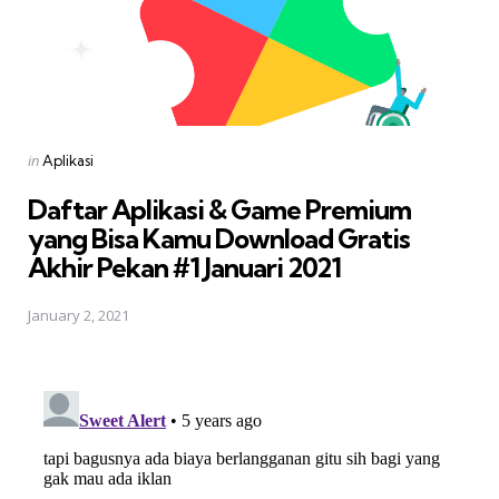
Posted
in
Aplikasi
in
Daftar Aplikasi & Game Premium
yang Bisa Kamu Download Gratis 
Akhir Pekan #1 Januari 2021
January 2, 2021