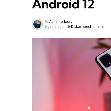
Android 12
Posted
by
Adrianto Jossy
6 years ago
6 Diskusi seru!
1 min
by