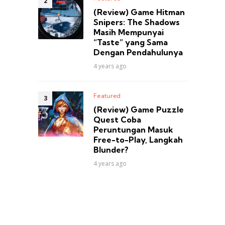
(Review) Game Hitman
Snipers: The Shadows
Masih Mempunyai
“Taste” yang Sama
Dengan Pendahulunya
4 years ago
Featured
(Review) Game Puzzle
Quest Coba
Peruntungan Masuk
Free-to-Play, Langkah
Blunder?
4 years ago