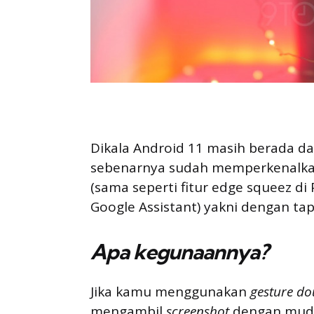
Dikala Android 11 masih berada d
sebenarnya sudah memperkenalk
(sama seperti fitur edge squeez di 
Google Assistant) yakni dengan tap
Apa kegunaannya?
Jika kamu menggunakan
gesture do
mengambil
screenshot
dengan muda