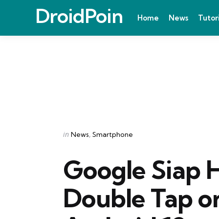
DroidPoin
Home
News
Tutor
Categories
Posted
in
News
Smartphone
in
Google Siap 
Double Tap o