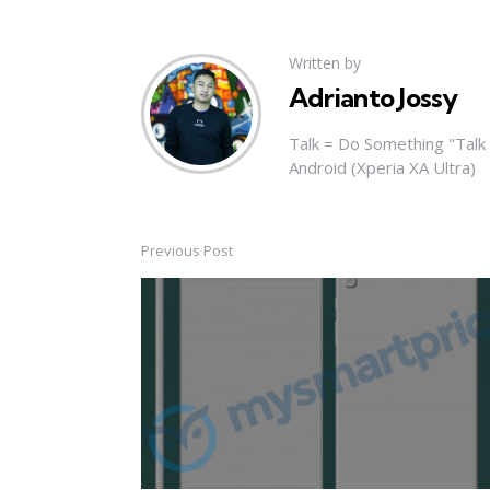
Written by
Adrianto Jossy
Talk = Do Something "Tal
Android (Xperia XA Ultra)
Previous Post
Post
navigation