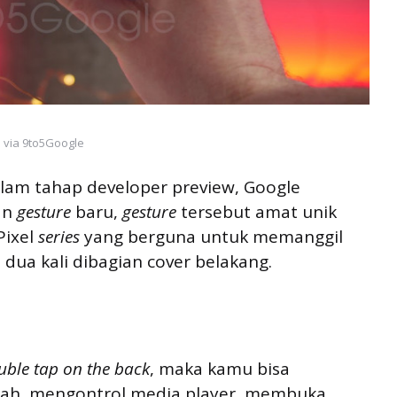
via 9to5Google
alam tahap developer preview, Google
an
gesture
baru,
gesture
tersebut amat unik
Pixel
series
yang berguna untuk memanggil
 dua kali dibagian cover belakang.
uble tap on the back
, maka kamu bisa
h, mengontrol media player, membuka