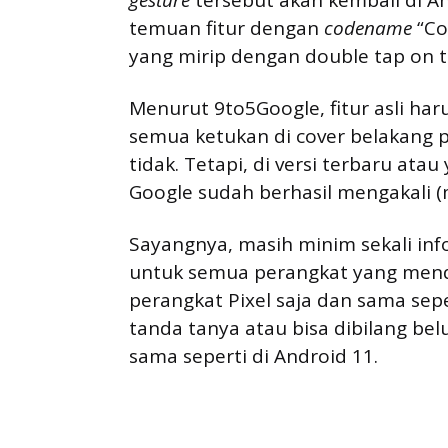
gesture
tersebut akan kembali di An
temuan fitur dengan
codename
“Co
yang mirip dengan double tap on t
Menurut 9to5Google, fitur asli ha
semua ketukan di cover belakang 
tidak. Tetapi, di versi terbaru ata
Google sudah berhasil mengakali 
Sayangnya, masih minim sekali infor
untuk semua perangkat yang menda
perangkat Pixel saja dan sama seper
tanda tanya atau bisa dibilang be
sama seperti di Android 11.