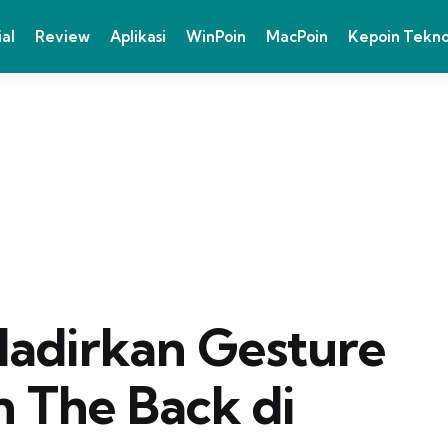
ial
Review
Aplikasi
WinPoin
MacPoin
Kepoin Tekn
Hadirkan Gesture
n The Back di