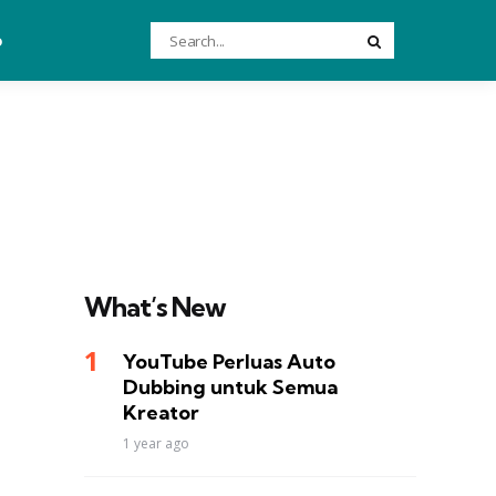
Search
o
Search
for:
What’s New
YouTube Perluas Auto
Dubbing untuk Semua
Kreator
1 year ago