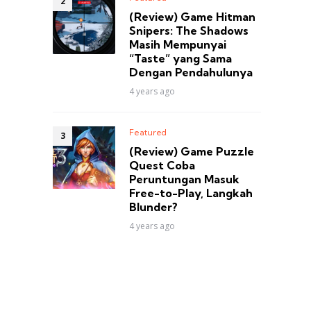
(Review) Game Hitman
Snipers: The Shadows
Masih Mempunyai
“Taste” yang Sama
Dengan Pendahulunya
4 years ago
Featured
(Review) Game Puzzle
Quest Coba
Peruntungan Masuk
Free-to-Play, Langkah
Blunder?
4 years ago