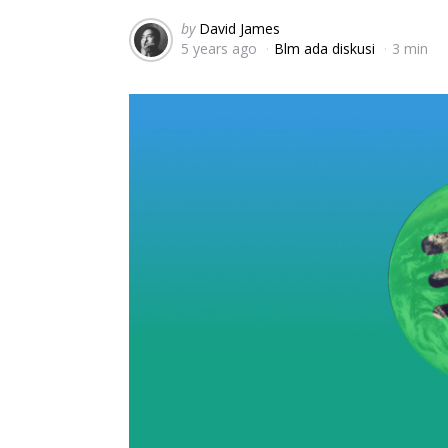
Posted
by
David James
5 years ago
Blm ada diskusi
3 min
by