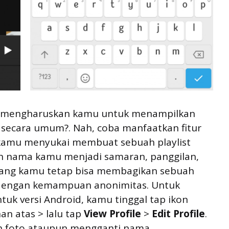
ak mengharuskan kamu untuk menampilkan
secara umum?. Nah, coba manfaatkan fitur
 kamu menyukai membuat sebuah playlist
h nama kamu menjadi samaran, panggilan,
ilang kamu tetap bisa membagikan sebuah
u dengan kemampuan anonimitas. Untuk
uk versi Android, kamu tinggal tap ikon
an atas > lalu tap
View Profile
>
Edit Profile
.
h foto ataupun mengganti nama.