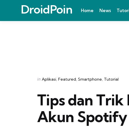
DroidPoin
Home
News
Tutor
Categories
Posted
in
Aplikasi
Featured
Smartphone
Tutorial
in
Tips dan Trik 
Akun Spotify