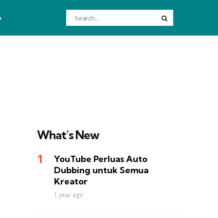
Search
o
Search
for:
What’s New
YouTube Perluas Auto
Dubbing untuk Semua
Kreator
1 year ago