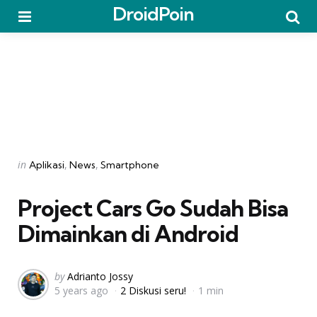
DroidPoin
Menu
Searc
Categories
Posted
in
Aplikasi
News
Smartphone
in
Project Cars Go Sudah Bisa
Dimainkan di Android
Posted
by
Adrianto Jossy
5 years ago
2 Diskusi seru!
1 min
by