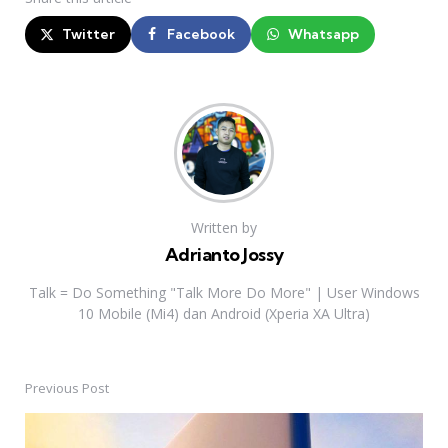
Twitter
Facebook
Whatsapp
Written by
Adrianto Jossy
Talk = Do Something "Talk More Do More" | User Windows
10 Mobile (Mi4) dan Android (Xperia XA Ultra)
Previous Post
Post
navigation