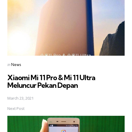
Posted
in
News
in
Xiaomi Mi 11 Pro & Mi 11 Ultra
Meluncur Pekan Depan
March 23, 2021
Next Post