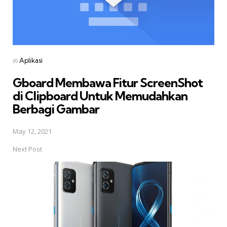
Posted
in
Aplikasi
in
Gboard Membawa Fitur ScreenShot
di Clipboard Untuk Memudahkan
Berbagi Gambar
May 12, 2021
Next Post