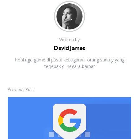
Written by
David James
Hobi nge game di pusat kebugaran, orang santuy yang
terjebak di negara barbar
Previous Post
Post
navigation