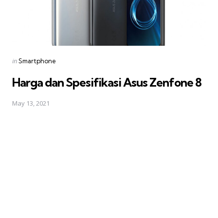
Posted
in
Smartphone
in
Harga dan Spesifikasi Asus Zenfone 8
May 13, 2021