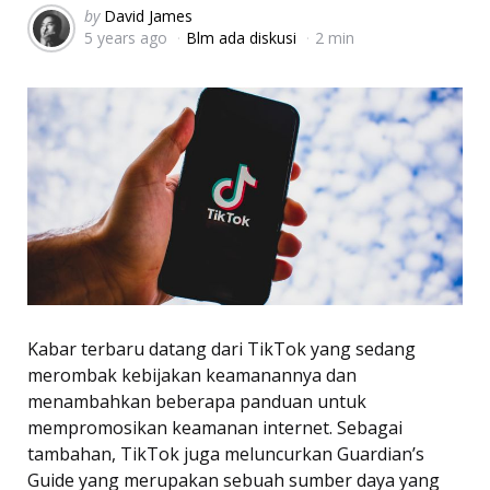
Posted
by
David James
5 years ago
Blm ada diskusi
2 min
by
Kabar terbaru datang dari TikTok yang sedang
merombak kebijakan keamanannya dan
menambahkan beberapa panduan untuk
mempromosikan keamanan internet. Sebagai
tambahan, TikTok juga meluncurkan Guardian’s
Guide yang merupakan sebuah sumber daya yang