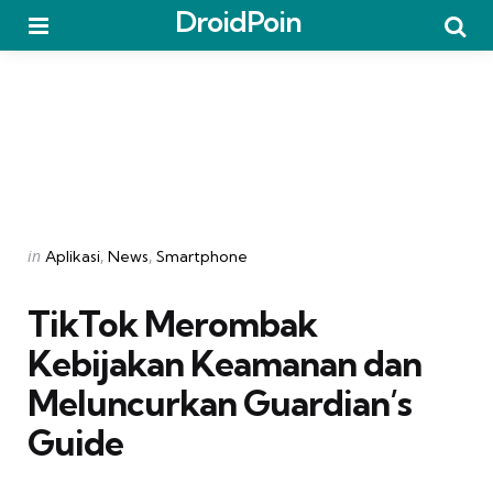
DroidPoin
Menu
Searc
Categories
Posted
in
Aplikasi
News
Smartphone
in
TikTok Merombak
Kebijakan Keamanan dan
Meluncurkan Guardian’s
Guide