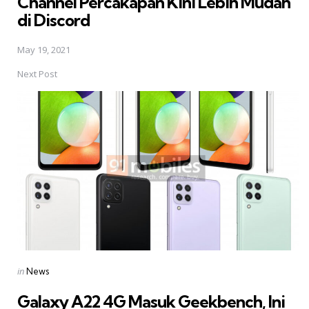
Channel Percakapan Kini Lebih Mudah
di Discord
May 19, 2021
Next Post
Posted
in
News
in
Galaxy A22 4G Masuk Geekbench, Ini