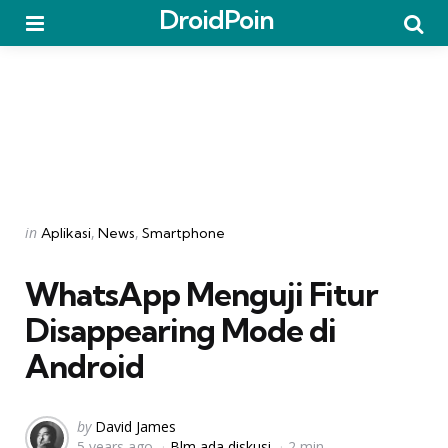
DroidPoin
Menu
Searc
Categories
Posted
in
Aplikasi
News
Smartphone
in
WhatsApp Menguji Fitur
Disappearing Mode di
Android
Posted
by
David James
5 years ago
Blm ada diskusi
2 min
by