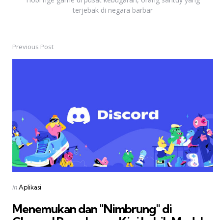
terjebak di negara barbar
Previous Post
Post
navigation
Posted
in
Aplikasi
in
Menemukan dan "Nimbrung" di