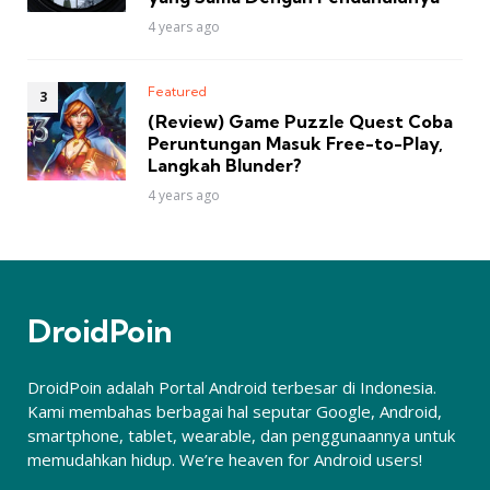
4 years ago
Featured
(Review) Game Puzzle Quest Coba
Peruntungan Masuk Free-to-Play,
Langkah Blunder?
4 years ago
DroidPoin
DroidPoin adalah Portal Android terbesar di Indonesia.
Kami membahas berbagai hal seputar Google, Android,
smartphone, tablet, wearable, dan penggunaannya untuk
memudahkan hidup. We’re heaven for Android users!