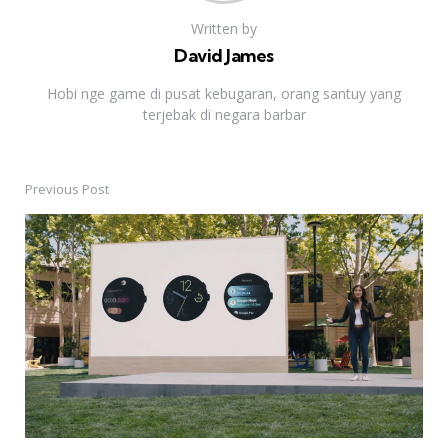
Written by
David James
Hobi nge game di pusat kebugaran, orang santuy yang
terjebak di negara barbar
Previous Post
Post
navigation