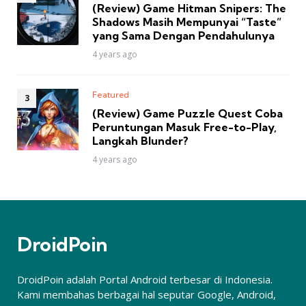
(Review) Game Hitman Snipers: The
Shadows Masih Mempunyai “Taste”
yang Sama Dengan Pendahulunya
4 years ago
Featured
(Review) Game Puzzle Quest Coba
Peruntungan Masuk Free-to-Play,
Langkah Blunder?
4 years ago
DroidPoin
DroidPoin adalah Portal Android terbesar di Indonesia.
Kami membahas berbagai hal seputar Google, Android,