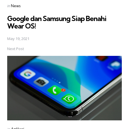
Posted
in
News
in
Google dan Samsung Siap Benahi
Wear OS!
May 19, 2021
Next Post
Posted
in
Aplikasi