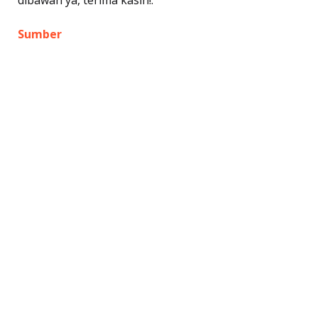
dibawah ya, terima kasih!.
Sumber