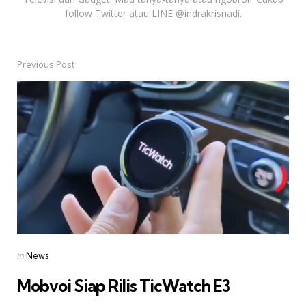
follow Twitter atau LINE @indrakrisnadi.
Previous Post
Post
navigation
Posted
in
News
in
Mobvoi Siap Rilis TicWatch E3