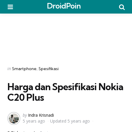
DroidPoin
Menu
Searc
Categories
Posted
in
Smartphone
Spesifikasi
in
Harga dan Spesifikasi Nokia
C20 Plus
Posted
by
Indra Krisnadi
5 years ago
Updated
5 years ago
by