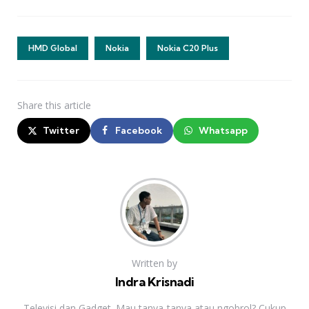
HMD Global
Nokia
Nokia C20 Plus
Share
this article
Twitter
Facebook
Whatsapp
Written by
Indra Krisnadi
Televisi dan Gadget. Mau tanya-tanya atau ngobrol? Cukup