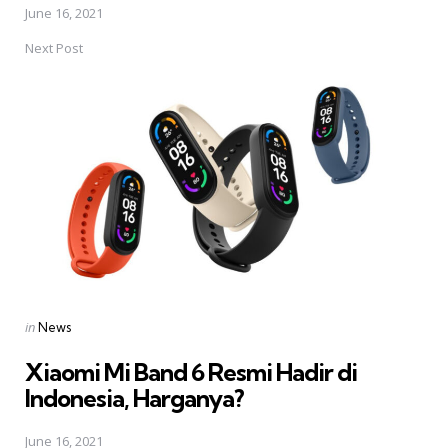
June 16, 2021
Next Post
Posted
in
News
in
Xiaomi Mi Band 6 Resmi Hadir di
Indonesia, Harganya?
June 16, 2021