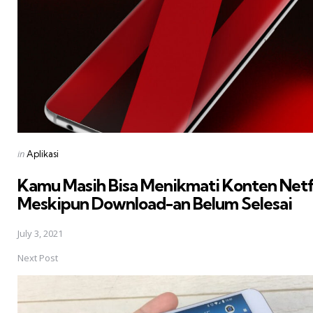
Posted
in
Aplikasi
in
Kamu Masih Bisa Menikmati Konten Netf
Meskipun Download-an Belum Selesai
July 3, 2021
Next Post