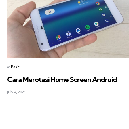
Posted
in
Basic
in
Cara Merotasi Home Screen Android
July 4, 2021