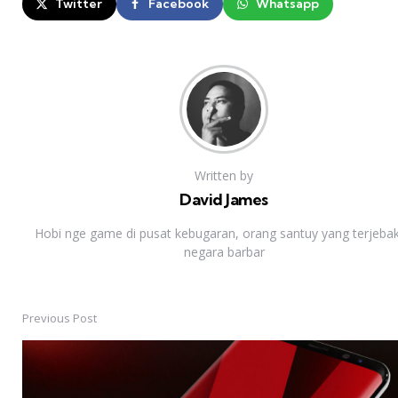
Twitter
Facebook
Whatsapp
Written by
David James
Hobi nge game di pusat kebugaran, orang santuy yang terjebak
negara barbar
Previous Post
Post
navigation