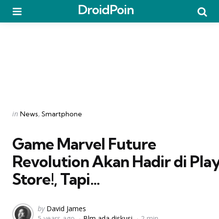
DroidPoin
Menu
Searc
Categories
Posted
in
News
Smartphone
in
Game Marvel Future
Revolution Akan Hadir di Pla
Store!, Tapi…
Posted
by
David James
5 years ago
Blm ada diskusi
2 min
by