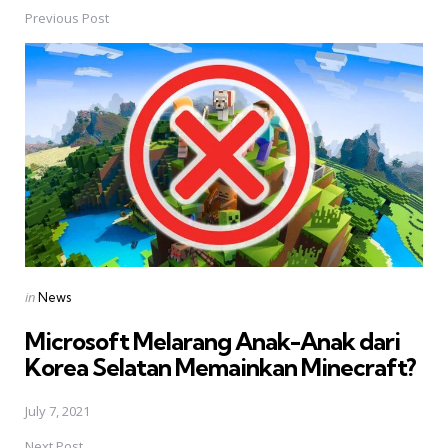
Previous Post
Post
navigation
Posted
in
News
in
Microsoft Melarang Anak-Anak dari
Korea Selatan Memainkan Minecraft?
July 7, 2021
Next Post