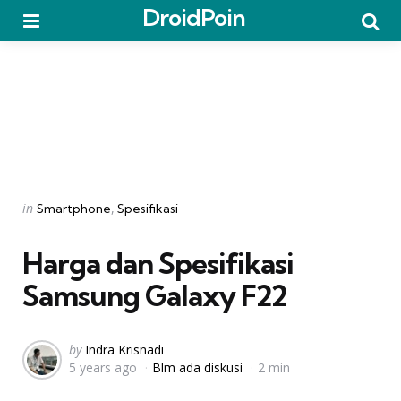
DroidPoin
Menu
Searc
Categories
Posted
in
Smartphone
Spesifikasi
in
Harga dan Spesifikasi
Samsung Galaxy F22
Posted
by
Indra Krisnadi
5 years ago
Blm ada diskusi
2 min
by