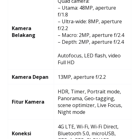
Quad camera:
– Utama: 48MP, aperture
f/1.8
– Ultra-wide: 8MP, aperture
Kamera
f/2.2
Belakang
– Macro: 2MP, aperture f/2.4
– Depth: 2MP, aperture f/2.4
Autofocus, LED flash, video
Full HD
Kamera Depan
13MP, aperture f/2.2
HDR, Timer, Portrait mode,
Panorama, Geo-tagging,
Fitur Kamera
scene optimizer, Live Focus,
Night mode
4G LTE, Wi-Fi, Wi-Fi Direct,
Koneksi
Bluetooth 5.0, microUSB,